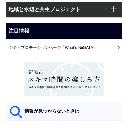
サ
文
地域と水辺と共生プロジェクト
ブ
こ
ナ
こ
ビ
注目情報
ま
ゲ
で
ー
シティプロモーションページ「What's NiiGATA」
シ
ョ
ン
こ
こ
か
ら
情報が見つからないときは