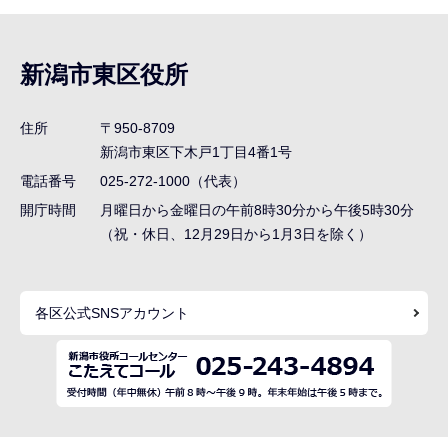
サ
ブ
ナ
新潟市東区役所
ビ
ゲ
住所
〒950-8709
ー
新潟市東区下木戸1丁目4番1号
シ
電話番号
025-272-1000（代表）
ョ
開庁時間
月曜日から金曜日の午前8時30分から午後5時30分
ン
（祝・休日、12月29日から1月3日を除く）
こ
こ
各区公式SNSアカウント
ま
で