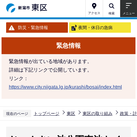
こ
の
アクセス
検索
メニュー
ペ
防災・緊急情報
夜間・休日の急病
ー
ジ
緊急情報
の
先
緊急情報が出ている地域があります。
頭
詳細は下記リンクで公開しています。
で
リンク：
す
https://www.city.niigata.lg.jp/kurashi/bosai/index.html
トップページ
東区
東区の取り組み
政策・計
現在のページ
本
文