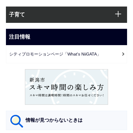
本
サ
文
子育て
ブ
こ
ナ
こ
ビ
注目情報
ま
ゲ
で
ー
シティプロモーションページ「What's NiiGATA」
シ
ョ
ン
こ
こ
か
ら
情報が見つからないときは