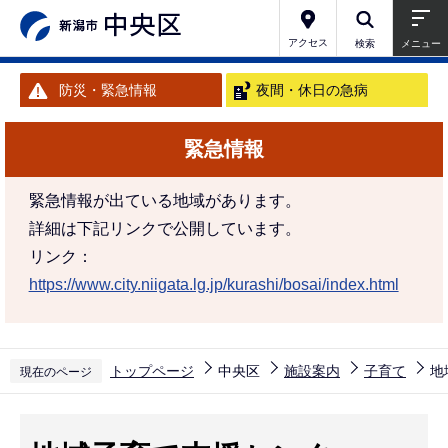
こ
の
アクセス
検索
メニュー
ペ
防災・緊急情報
夜間・休日の急病
ー
ジ
緊急情報
の
先
緊急情報が出ている地域があります。
頭
詳細は下記リンクで公開しています。
で
リンク：
す
https://www.city.niigata.lg.jp/kurashi/bosai/index.html
トップページ
中央区
施設案内
子育て
地
現在のページ
本
文