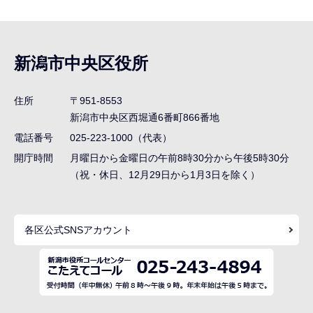
サ
ブ
ナ
新潟市中央区役所
ビ
ゲ
住所
〒951-8553
ー
新潟市中央区西堀通6番町866番地
シ
電話番号
025-223-1000（代表）
ョ
開庁時間
月曜日から金曜日の午前8時30分から午後5時30分
ン
（祝・休日、12月29日から1月3日を除く）
こ
こ
各区公式SNSアカウント
ま
で