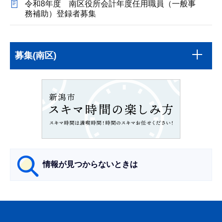
令和8年度 南区役所会計年度任用職員（一般事
務補助）登録者募集
本
サ
文
募集(南区)
ブ
こ
ナ
こ
ビ
ま
ゲ
で
ー
シ
ョ
ン
情報が見つからないときは
こ
こ
サ
か
ブ
ら