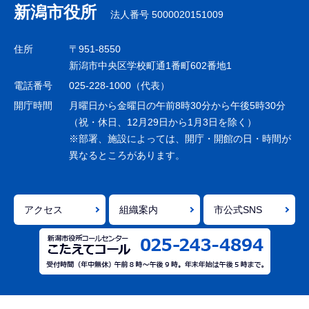
ナ
新潟市役所
法人番号 5000020151009
ビ
ゲ
住所
〒951-8550
ー
新潟市中央区学校町通1番町602番地1
シ
電話番号
025-228-1000（代表）
ョ
開庁時間
月曜日から金曜日の午前8時30分から午後5時30分
ン
（祝・休日、12月29日から1月3日を除く）
※部署、施設によっては、開庁・開館の日・時間が
こ
異なるところがあります。
こ
ま
で
アクセス
組織案内
市公式SNS