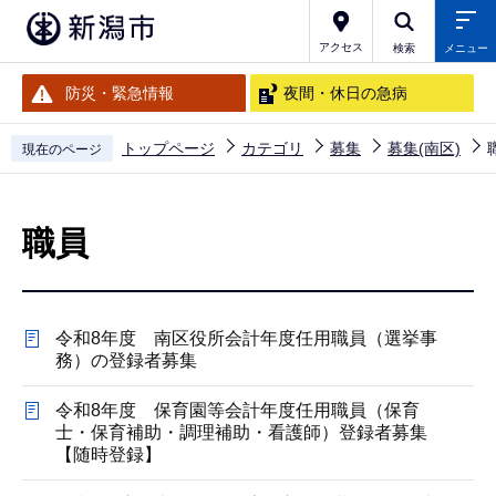
こ
の
アクセス
検索
メニュー
ペ
防災・緊急情報
夜間・休日の急病
ー
ジ
トップページ
カテゴリ
募集
募集(南区)
現在のページ
の
本
先
文
頭
職員
こ
で
こ
す
か
令和8年度 南区役所会計年度任用職員（選挙事
ら
務）の登録者募集
令和8年度 保育園等会計年度任用職員（保育
士・保育補助・調理補助・看護師）登録者募集
【随時登録】