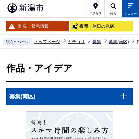
こ
の
アクセス
検索
メニュー
ペ
防災・緊急情報
夜間・休日の急病
ー
ジ
トップページ
カテゴリ
募集
募集(南区)
現在のページ
の
本
先
文
頭
作品・アイデア
こ
で
こ
す
か
本
サ
募集(南区)
ら
文
ブ
こ
ナ
こ
ビ
ま
ゲ
で
ー