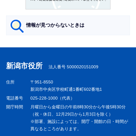
シ
ョ
ン
情報が見つからないときは
こ
こ
サ
か
ブ
ら
ナ
新潟市役所
法人番号 5000020151009
ビ
ゲ
住所
〒951-8550
ー
新潟市中央区学校町通1番町602番地1
シ
電話番号
025-228-1000（代表）
ョ
開庁時間
月曜日から金曜日の午前8時30分から午後5時30分
ン
（祝・休日、12月29日から1月3日を除く）
※部署、施設によっては、開庁・開館の日・時間が
こ
異なるところがあります。
こ