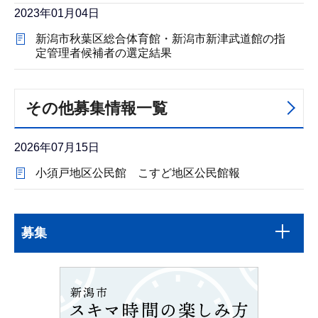
2023年01月04日
新潟市秋葉区総合体育館・新潟市新津武道館の指
定管理者候補者の選定結果
その他募集情報一覧
2026年07月15日
小須戸地区公民館 こすど地区公民館報
本
サ
文
募集
ブ
こ
ナ
こ
ビ
ま
ゲ
で