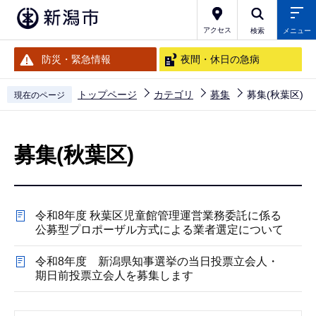
こ
の
アクセス
検索
メニュー
ペ
防災・緊急情報
夜間・休日の急病
ー
ジ
トップページ
カテゴリ
募集
募集(秋葉区)
現在のページ
の
本
先
文
頭
募集(秋葉区)
こ
で
こ
す
か
令和8年度 秋葉区児童館管理運営業務委託に係る
ら
公募型プロポーザル方式による業者選定について
令和8年度 新潟県知事選挙の当日投票立会人・
期日前投票立会人を募集します