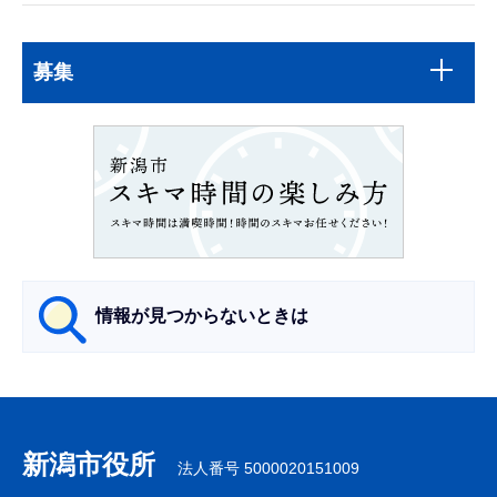
本
サ
文
募集
ブ
こ
ナ
こ
ビ
ま
ゲ
で
ー
シ
ョ
ン
情報が見つからないときは
こ
こ
サ
か
ブ
ら
ナ
新潟市役所
法人番号 5000020151009
ビ