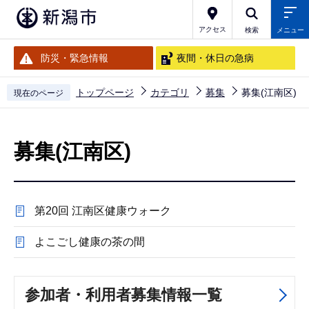
こ
の
アクセス
検索
メニュー
ペ
防災・緊急情報
夜間・休日の急病
ー
ジ
トップページ
カテゴリ
募集
募集(江南区)
現在のページ
の
本
先
文
頭
募集(江南区)
こ
で
こ
す
か
第20回 江南区健康ウォーク
ら
よこごし健康の茶の間
参加者・利用者募集情報一覧