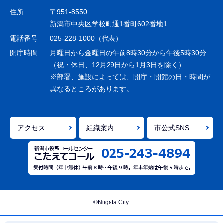
ゲ
住所
〒951-8550
ー
新潟市中央区学校町通1番町602番地1
シ
電話番号
025-228-1000（代表）
ョ
開庁時間
月曜日から金曜日の午前8時30分から午後5時30分
ン
（祝・休日、12月29日から1月3日を除く）
※部署、施設によっては、開庁・開館の日・時間が
こ
異なるところがあります。
こ
ま
で
アクセス
組織案内
市公式SNS
©Niigata City.