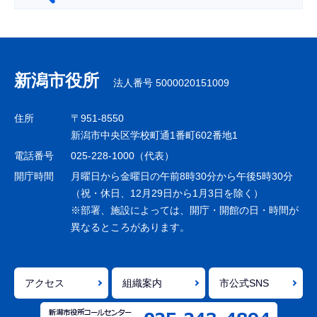
サ
ブ
ナ
新潟市役所
法人番号 5000020151009
ビ
ゲ
住所
〒951-8550
ー
新潟市中央区学校町通1番町602番地1
シ
電話番号
025-228-1000（代表）
ョ
開庁時間
月曜日から金曜日の午前8時30分から午後5時30分
ン
（祝・休日、12月29日から1月3日を除く）
※部署、施設によっては、開庁・開館の日・時間が
こ
異なるところがあります。
こ
ま
で
アクセス
組織案内
市公式SNS