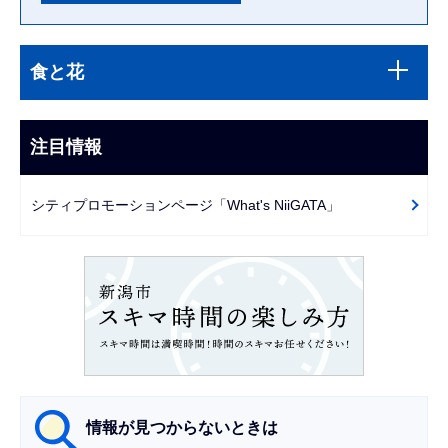
本
サ
文
食と花
ブ
こ
ナ
こ
ビ
注目情報
ま
ゲ
で
ー
シティプロモーションページ「What's NiiGATA」
シ
ョ
ン
こ
こ
か
ら
情報が見つからないときは