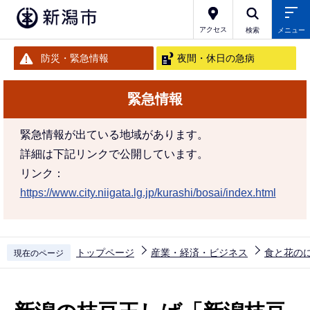
こ
の
アクセス
検索
メニュー
ペ
防災・緊急情報
夜間・休日の急病
ー
ジ
緊急情報
の
先
緊急情報が出ている地域があります。
頭
詳細は下記リンクで公開しています。
で
リンク：
す
https://www.city.niigata.lg.jp/kurashi/bosai/index.html
トップページ
産業・経済・ビジネス
食と花の
現在のページ
本
文