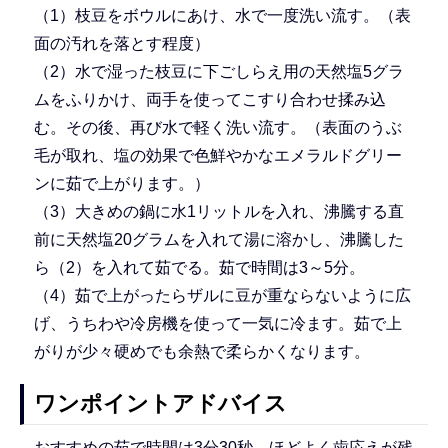
（1）枝豆をボウルにあけ、水で一度洗い流す。（表
面の汚れを落とす程度）
（2）水で湿った枝豆に下ごしらえ用の天然塩5グラ
ムをふりかけ、両手を使ってこすり合わせ揉み込
む。その後、再び水で軽く洗い流す。（表面のうぶ
毛が取れ、塩の効果で色鮮やかなエメラルドグリー
ンに茹で上がります。）
（3）大きめの鍋に水1リットルを入れ、沸騰する直
前に天然塩20グラムを入れて湯に溶かし、沸騰した
ら（2）を入れて茹でる。茹で時間は3～5分。
（4）茹で上がったらザルに豆が重ならないように広
げ、うちわや冷房機を使って一気に冷ます。茹で上
がりが少々硬めでも余熱で柔らかくなります。
ワンポイントアドバイス
おすすめの茹で時間は3分30秒。ほどよく歯応えが残