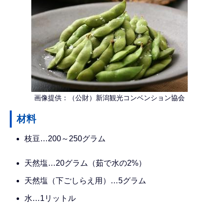
画像提供：（公財）新潟観光コンベンション協会
材料
枝豆…200～250グラム
天然塩…20グラム（茹で水の2%）
天然塩（下ごしらえ用）…5グラム
水…1リットル