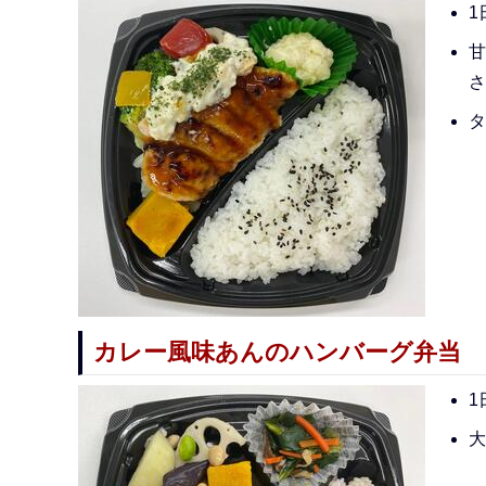
1
甘
さ
タ
カレー風味あんのハンバーグ弁当
1
大