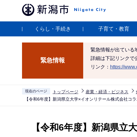
こ
の
ペ
くらし・手続き
子育て・教育
ー
ジ
の
緊急情報が出ている
先
詳細は下記リンクで
緊急情報
頭
リンク：
https://www.c
で
す
現在のページ
トップページ
産業・経済・ビジネス
【令和6年度】新潟県立大学×イオンリテール株式会社コ
本
文
【令和6年度】新潟県立
こ
こ