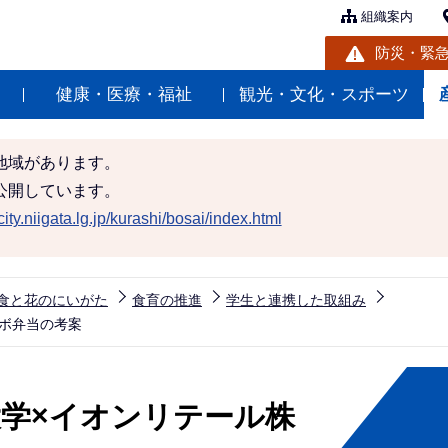
組織案内
防災・緊
健康・医療・福祉
観光・文化・スポーツ
地域があります。
公開しています。
ity.niigata.lg.jp/kurashi/bosai/index.html
食と花のにいがた
食育の推進
学生と連携した取組み
ラボ弁当の考案
大学×イオンリテール株