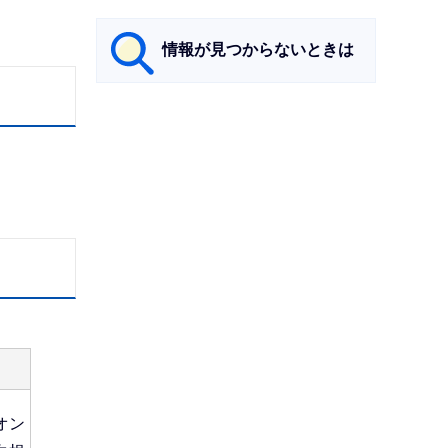
情報が見つからないときは
サ
ブ
ナ
ビ
ゲ
ー
シ
ョ
ン
こ
こ
オン
ま