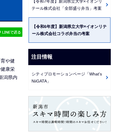
【令和7年度】新潟県立大学×イオンリ
ビ
テール株式会社「全部盛り弁当」考案
ゲ
ー
【令和6年度】新潟県立大学×イオンリテ
シ
ール株式会社コラボ弁当の考案
ョ
ン
こ
注目情報
食育や健
こ
学健康栄
か
シティプロモーションページ「What's
新潟県内
ら
NiiGATA」