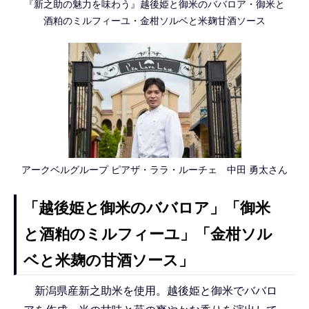
『新之助の魅力を味わう』越後姫と御米のババロア・御米と
酒粕のミルフィーユ・金柑ソルベと米麹甘酒ソース
アークベルグループ ピアザ・ララ・ルーチェ 中田 勇太さん
「越後姫と御米のババロア」「御米
と酒粕のミルフィーユ」「金柑ソル
ベと米麹の甘酒ソース」
新潟県産新之助米を使用。越後姫と御米でババロ