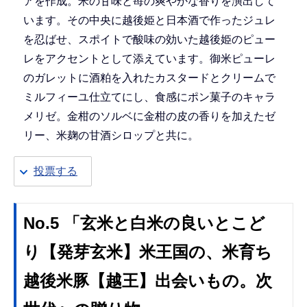
アを作成。米の甘味と苺の爽やかな香りを演出して
います。その中央に越後姫と日本酒で作ったジュレ
を忍ばせ、スポイトで酸味の効いた越後姫のピュー
レをアクセントとして添えています。御米ピューレ
のガレットに酒粕を入れたカスタードとクリームで
ミルフィーユ仕立てにし、食感にポン菓子のキャラ
メリゼ。金柑のソルベに金柑の皮の香りを加えたゼ
リー、米麹の甘酒シロップと共に。
投票する
No.5 「玄米と白米の良いとこど
り【発芽玄米】米王国の、米育ち
越後米豚【越王】出会いもの。次