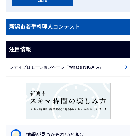
本
サ
文
新潟市若手料理人コンテスト
ブ
こ
ナ
こ
ビ
注目情報
ま
ゲ
で
ー
シティプロモーションページ「What's NiiGATA」
シ
ョ
ン
こ
こ
か
ら
情報が見つからないときは