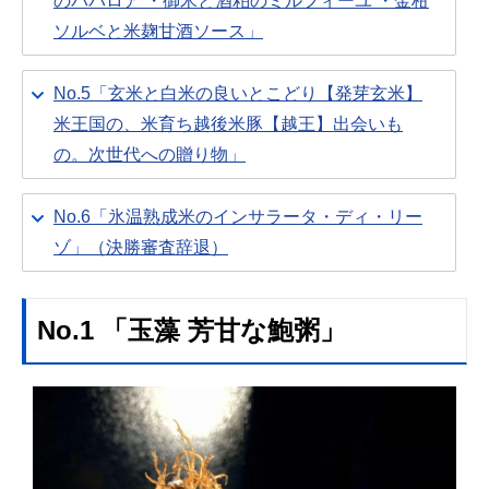
のババロア ・御米と酒粕のミルフィーユ ・金柑
ソルベと米麹甘酒ソース」
No.5「玄米と白米の良いとこどり【発芽玄米】
米王国の、米育ち越後米豚【越王】出会いも
の。次世代への贈り物」
No.6「氷温熟成米のインサラータ・ディ・リー
ゾ」（決勝審査辞退）
No.1 「玉藻 芳甘な鮑粥」