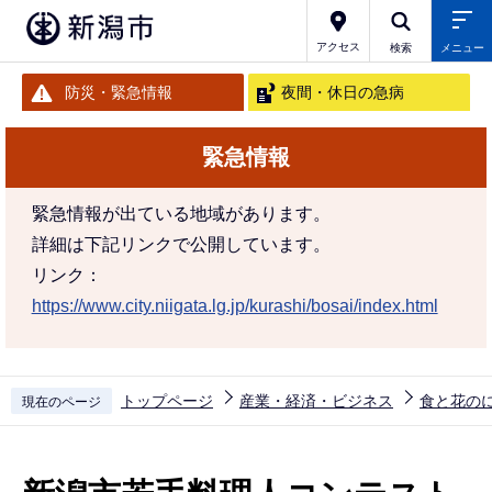
こ
の
アクセス
検索
メニュー
ペ
防災・緊急情報
夜間・休日の急病
ー
ジ
緊急情報
の
先
緊急情報が出ている地域があります。
頭
詳細は下記リンクで公開しています。
で
リンク：
す
https://www.city.niigata.lg.jp/kurashi/bosai/index.html
トップページ
産業・経済・ビジネス
食と花の
現在のページ
本
文