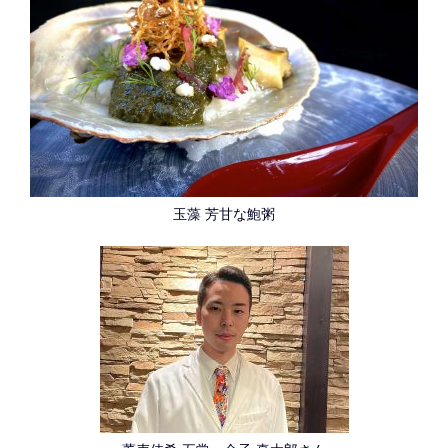
玉藻 芳甘な鮑粥