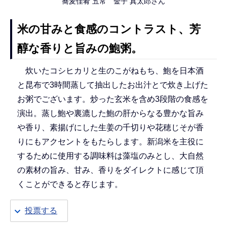
蕎麦佳肴 五常 金子 真太郎さん
米の甘みと食感のコントラスト、芳
醇な香りと旨みの鮑粥。
炊いたコシヒカリと生のこがねもち、鮑を日本酒
と昆布で3時間蒸して抽出したお出汁とで炊き上げた
お粥でございます。炒った玄米を含め3段階の食感を
演出。蒸し鮑や裏漉した鮑の肝からなる豊かな旨み
や香り、素揚げにした生姜の千切りや花穂じそが香
りにもアクセントをもたらします。新潟米を主役に
するために使用する調味料は藻塩のみとし、大自然
の素材の旨み、甘み、香りをダイレクトに感じて頂
くことができると存じます。
投票する