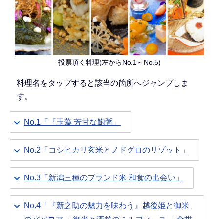
投票頂く料理(左からNo.1～No.5)
料理名をタップすると該当の箇所へジャンプしま
す。
No.1「『玉藻 芳甘な鮑粥」
No.2「コシヒカリ玄米とノドグロのリゾット」
No.3「新潟三種のブランド米 和食の出会い」
No.4「『新之助の魅力を味わう』越後姫と御米