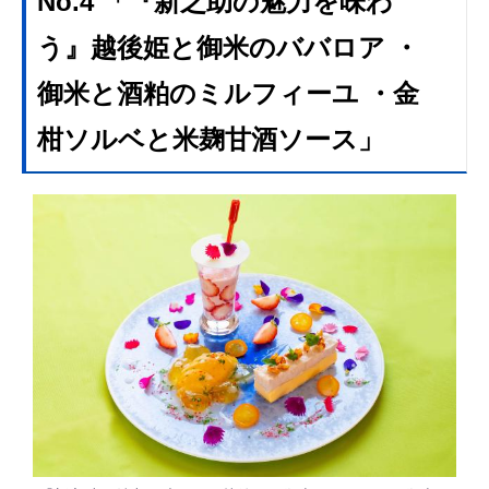
No.4 「『新之助の魅力を味わ
う』越後姫と御米のババロア ・
御米と酒粕のミルフィーユ ・金
柑ソルベと米麹甘酒ソース」