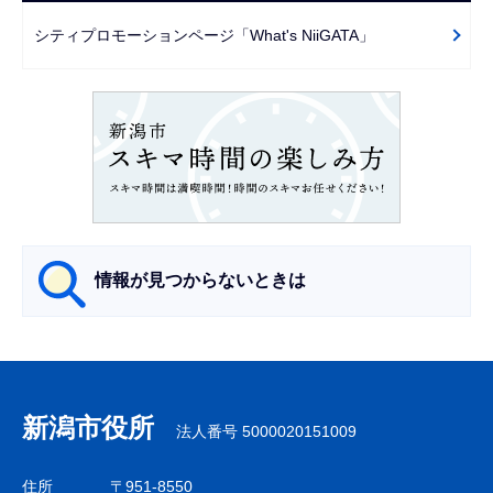
で
ー
シティプロモーションページ「What's NiiGATA」
シ
ョ
ン
こ
こ
か
ら
情報が見つからないときは
サ
ブ
ナ
新潟市役所
法人番号 5000020151009
ビ
ゲ
住所
〒951-8550