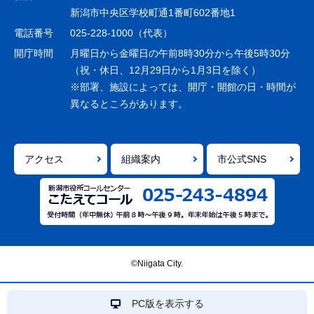
ー
新潟市中央区学校町通1番町602番地1
シ
電話番号
025-228-1000（代表）
ョ
開庁時間
月曜日から金曜日の午前8時30分から午後5時30分
ン
（祝・休日、12月29日から1月3日を除く）
※部署、施設によっては、開庁・開館の日・時間が
こ
異なるところがあります。
こ
ま
で
アクセス
組織案内
市公式SNS
©Niigata City.
PC版を表示する