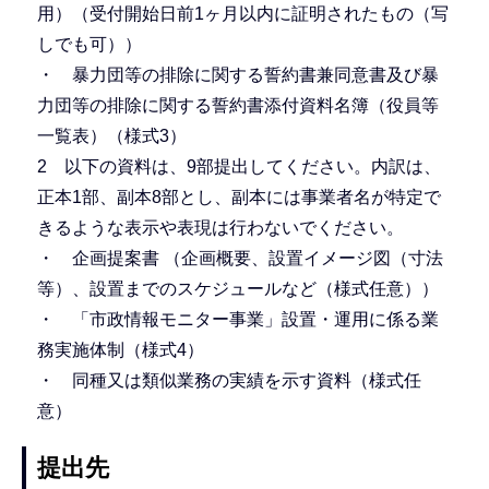
用）（受付開始日前1ヶ月以内に証明されたもの（写
しでも可））
・ 暴力団等の排除に関する誓約書兼同意書及び暴
力団等の排除に関する誓約書添付資料名簿（役員等
一覧表）（様式3）
2 以下の資料は、9部提出してください。内訳は、
正本1部、副本8部とし、副本には事業者名が特定で
きるような表示や表現は行わないでください。
・ 企画提案書 （企画概要、設置イメージ図（寸法
等）、設置までのスケジュールなど（様式任意））
・ 「市政情報モニター事業」設置・運用に係る業
務実施体制（様式4）
・ 同種又は類似業務の実績を示す資料（様式任
意）
提出先