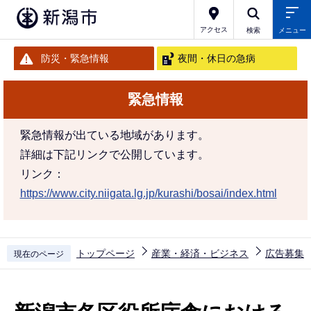
こ
の
アクセス
検索
メニュー
ペ
防災・緊急情報
夜間・休日の急病
ー
ジ
緊急情報
の
先
緊急情報が出ている地域があります。
頭
詳細は下記リンクで公開しています。
で
リンク：
す
https://www.city.niigata.lg.jp/kurashi/bosai/index.html
トップページ
産業・経済・ビジネス
広告募集
現在のページ
本
文