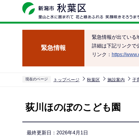
こ
の
ペ
ー
緊急情報が出ている
ジ
詳細は下記リンクで
緊急情報
の
リンク：
https://www.c
先
頭
で
現在のページ
トップページ
秋葉区
施設案内
子
す
本
文
荻川ほのぼのこども園
こ
こ
か
最終更新日：2026年4月1日
ら