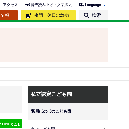
・アクセス
音声読み上げ・文字拡大
Language
急情報
夜間・休日の急病
検索
サ
私立認定こども園
ブ
ナ
荻川ほのぼのこども園
ビ
ゲ
北上こども園