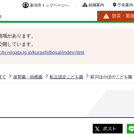
組織案内
庁舎案内
新潟市トップページへ
防災・緊
地域があります。
公開しています。
ity.niigata.lg.jp/kurashi/bosai/index.html
育て
保育園・幼稚園
私立認定こども園
荻川ほのぼのこども園