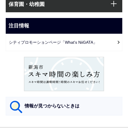
サ
文
保育園・幼稚園
ブ
こ
ナ
こ
ビ
注目情報
ま
ゲ
で
ー
シティプロモーションページ「What's NiiGATA」
シ
ョ
ン
こ
こ
か
ら
情報が見つからないときは
サ