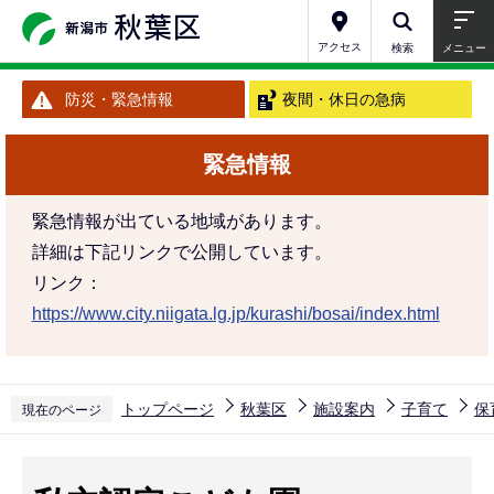
こ
の
アクセス
検索
メニュー
ペ
防災・緊急情報
夜間・休日の急病
ー
ジ
緊急情報
の
先
緊急情報が出ている地域があります。
頭
詳細は下記リンクで公開しています。
で
リンク：
す
https://www.city.niigata.lg.jp/kurashi/bosai/index.html
トップページ
秋葉区
施設案内
子育て
保
現在のページ
本
文