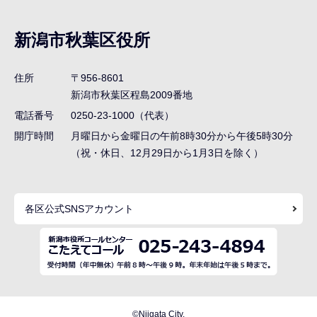
ブ
ナ
新潟市秋葉区役所
ビ
ゲ
住所
〒956-8601
ー
新潟市秋葉区程島2009番地
シ
電話番号
0250-23-1000（代表）
ョ
開庁時間
月曜日から金曜日の午前8時30分から午後5時30分
ン
（祝・休日、12月29日から1月3日を除く）
こ
こ
各区公式SNSアカウント
ま
で
©Niigata City.