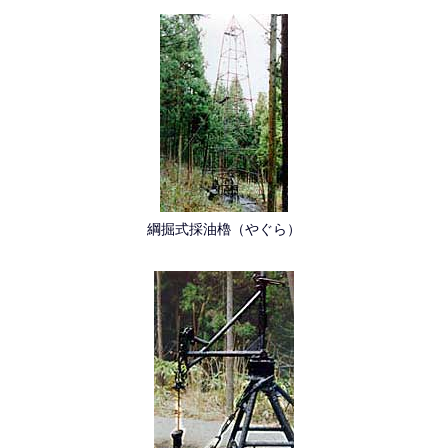
綱掘式採油櫓（やぐら）