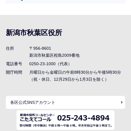
サ
ブ
ナ
新潟市秋葉区役所
ビ
ゲ
住所
〒956-8601
ー
新潟市秋葉区程島2009番地
シ
電話番号
0250-23-1000（代表）
ョ
開庁時間
月曜日から金曜日の午前8時30分から午後5時30分
ン
（祝・休日、12月29日から1月3日を除く）
こ
こ
各区公式SNSアカウント
ま
で