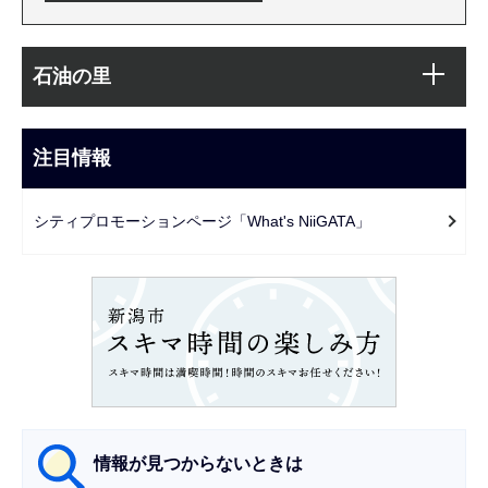
本
サ
文
石油の里
ブ
こ
ナ
こ
ビ
注目情報
ま
ゲ
で
ー
シティプロモーションページ「What's NiiGATA」
シ
ョ
ン
こ
こ
か
ら
情報が見つからないときは