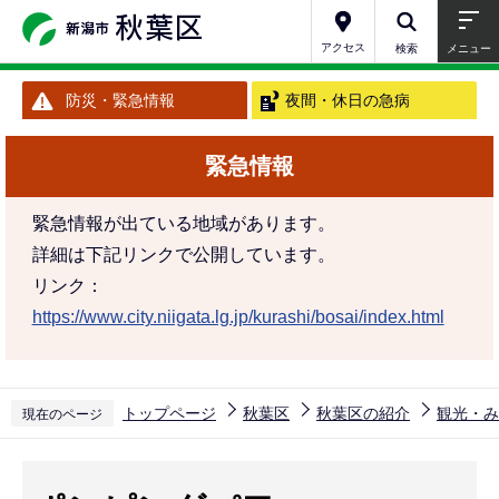
こ
の
アクセス
検索
メニュー
ペ
防災・緊急情報
夜間・休日の急病
ー
ジ
緊急情報
の
先
緊急情報が出ている地域があります。
頭
詳細は下記リンクで公開しています。
で
リンク：
す
https://www.city.niigata.lg.jp/kurashi/bosai/index.html
トップページ
秋葉区
秋葉区の紹介
観光・み
現在のページ
本
文