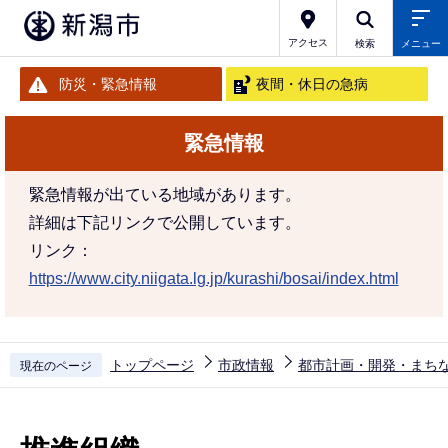
こ
の
アクセス
検索
メニュー
ペ
防災・緊急情報
夜間・休日の急病
ー
ジ
緊急情報
の
先
緊急情報が出ている地域があります。
頭
詳細は下記リンクで公開しています。
で
リンク：
す
https://www.city.niigata.lg.jp/kurashi/bosai/index.html
トップページ
市政情報
都市計画・開発・まち
現在のページ
本
文