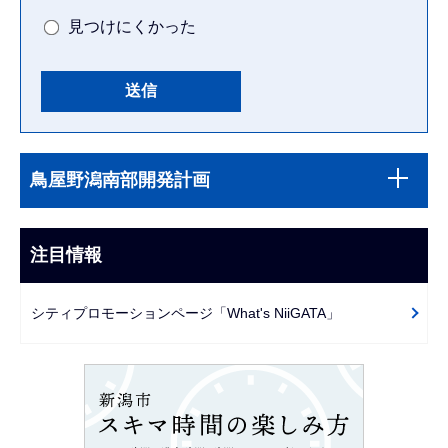
見つけにくかった
本
サ
文
鳥屋野潟南部開発計画
ブ
こ
ナ
こ
ビ
注目情報
ま
ゲ
で
ー
シティプロモーションページ「What's NiiGATA」
シ
ョ
ン
こ
こ