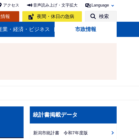
アクセス
音声読み上げ・文字拡大
Language
急情報
夜間・休日の急病
検索
産業・経済・ビジネス
市政情報
サ
統計書掲載データ
ブ
ナ
新潟市統計書 令和7年度版
ビ