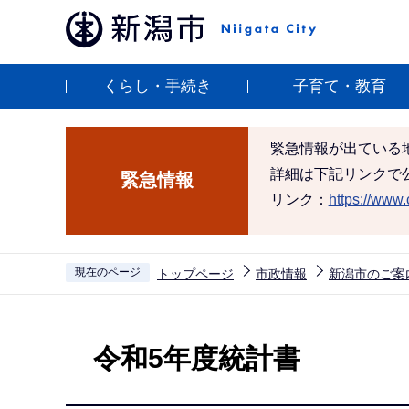
こ
の
ペ
くらし・手続き
子育て・教育
ー
ジ
の
緊急情報が出ている
先
詳細は下記リンクで
緊急情報
頭
リンク：
https://www.c
で
す
現在のページ
トップページ
市政情報
新潟市のご案
本
文
令和5年度統計書
こ
こ