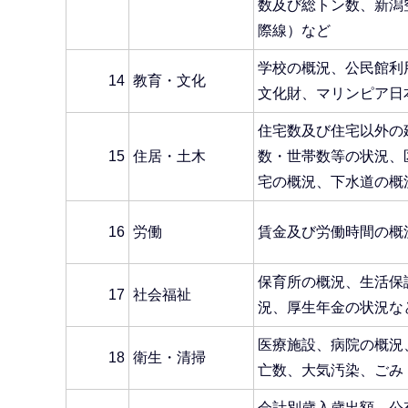
数及び総トン数、新潟
際線）など
学校の概況、公民館利
14
教育・文化
文化財、マリンピア日
住宅数及び住宅以外の
15
住居・土木
数・世帯数等の状況、
宅の概況、下水道の概
16
労働
賃金及び労働時間の概
保育所の概況、生活保
17
社会福祉
況、厚生年金の状況な
医療施設、病院の概況
18
衛生・清掃
亡数、大気汚染、ごみ
会計別歳入歳出額、公