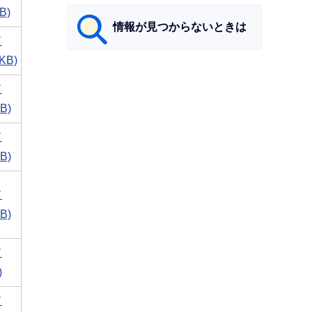
B)
情報が見つからないときは
ド
KB)
サ
ド
ブ
B)
ナ
ビ
ド
ゲ
B)
ー
シ
ド
ョ
B)
ン
こ
ド
こ
)
ま
ド
で