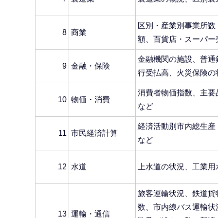
区別・産業別事業所数
8
商業
額、百貨店・スーパー
金融機関の施設、普通
9
金融・保険
行受払高、火災保険の
消費者物価指数、主要
10
物価・消費
など
経済活動別市内総生産
11
市民経済計算
など
12
水道
上水道の状況、工業用
旅客運輸状況、鉄道貨
数、市内線バス運輸状
13
運輸・通信