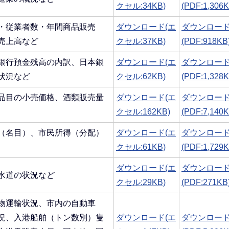
クセル:34KB)
(PDF:1,306K
・従業者数・年間商品販売
ダウンロード(エ
ダウンロー
売上高など
クセル:37KB)
(PDF:918KB
銀行預金残高の内訳、日本銀
ダウンロード(エ
ダウンロー
状況など
クセル:62KB)
(PDF:1,328K
品目の小売価格、酒類販売量
ダウンロード(エ
ダウンロー
クセル:162KB)
(PDF:7,140K
（名目）、市民所得（分配）
ダウンロード(エ
ダウンロー
クセル:61KB)
(PDF:1,729K
ダウンロード(エ
ダウンロー
水道の状況など
クセル:29KB)
(PDF:271KB
物運輸状況、市内の自動車
況、入港船舶（トン数別）隻
ダウンロード(エ
ダウンロー