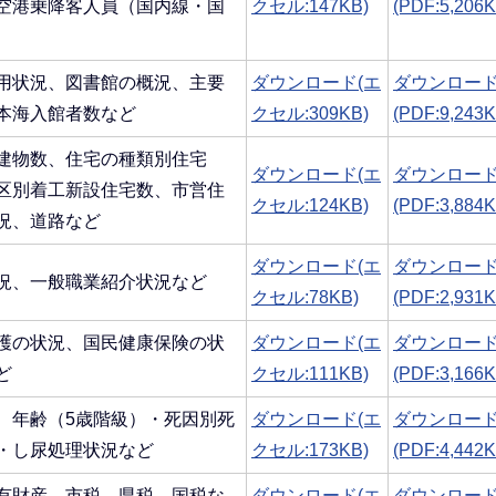
空港乗降客人員（国内線・国
クセル:147KB)
(PDF:5,206K
用状況、図書館の概況、主要
ダウンロード(エ
ダウンロー
本海入館者数など
クセル:309KB)
(PDF:9,243K
建物数、住宅の種類別住宅
ダウンロード(エ
ダウンロー
区別着工新設住宅数、市営住
クセル:124KB)
(PDF:3,884K
況、道路など
ダウンロード(エ
ダウンロー
況、一般職業紹介状況など
クセル:78KB)
(PDF:2,931K
護の状況、国民健康保険の状
ダウンロード(エ
ダウンロー
ど
クセル:111KB)
(PDF:3,166K
、年齢（5歳階級）・死因別死
ダウンロード(エ
ダウンロー
・し尿処理状況など
クセル:173KB)
(PDF:4,442K
有財産、市税、県税、国税な
ダウンロード(エ
ダウンロー