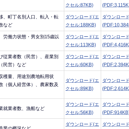
クセル:87KB)
(PDF:3,115K
移、町丁名別人口、転入・転
ダウンロード(エ
ダウンロー
数など
クセル:188KB)
(PDF:10,384
、労働力状態・男女別15歳以
ダウンロード(エ
ダウンロー
クセル:113KB)
(PDF:4,416K
び従業者数（民営）、産業別
ダウンロード(エ
ダウンロー
（民営）など
クセル:60KB)
(PDF:2,394K
収穫量、用途別農地転用状
ダウンロード(エ
ダウンロー
数（個人経営体）、農家数及
クセル:89KB)
(PDF:2,614K
ダウンロード(エ
ダウンロー
業就業者数、漁船など
クセル:56KB)
(PDF:914KB
ダウンロード(エ
ダウンロー
造業の概況など