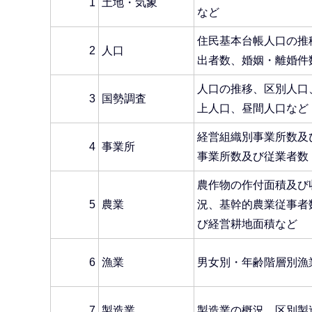
1
土地・気象
など
住民基本台帳人口の推
2
人口
出者数、婚姻・離婚件
人口の推移、区別人口
3
国勢調査
上人口、昼間人口など
経営組織別事業所数及
4
事業所
事業所数及び従業者数
農作物の作付面積及び
5
農業
況、基幹的農業従事者
び経営耕地面積など
6
漁業
男女別・年齢階層別漁
7
製造業
製造業の概況、区別製