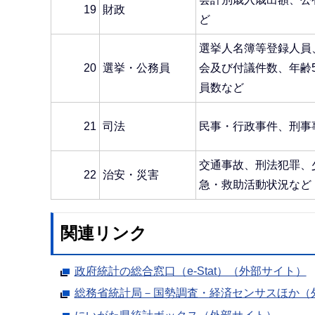
19
財政
ど
選挙人名簿等登録人員
20
選挙・公務員
会及び付議件数、年齢
員数など
21
司法
民事・行政事件、刑事
交通事故、刑法犯罪、
22
治安・災害
急・救助活動状況など
関連リンク
政府統計の総合窓口（e-Stat）（外部サイト）
総務省統計局－国勢調査・経済センサスほか（