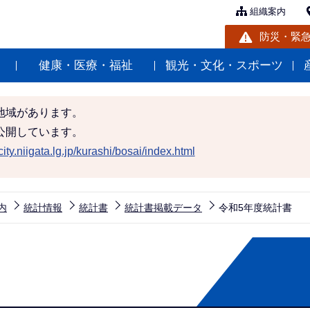
組織案内
防災・緊
健康・医療・福祉
観光・文化・スポーツ
地域があります。
公開しています。
ity.niigata.lg.jp/kurashi/bosai/index.html
内
統計情報
統計書
統計書掲載データ
令和5年度統計書