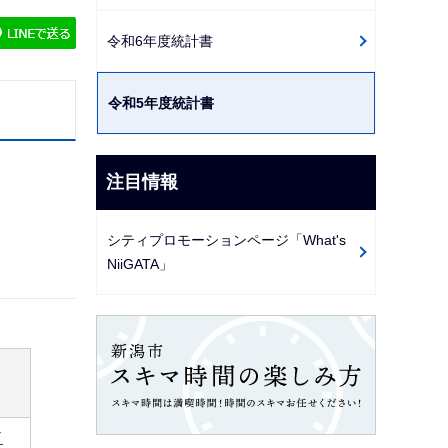
ゲ
令和6年度統計書
ー
シ
令和5年度統計書
ョ
ン
こ
注目情報
こ
か
シティプロモーションページ「What's
ら
NiiGATA」
ド