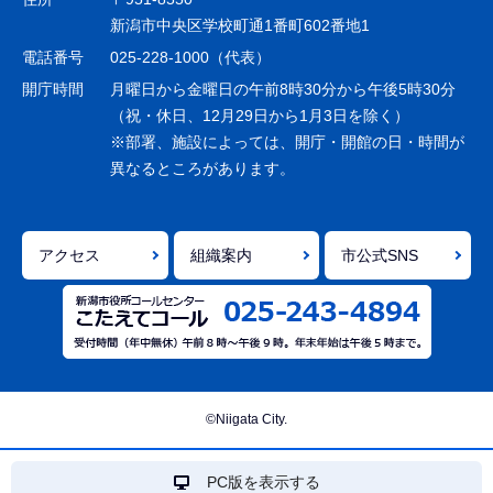
ー
新潟市中央区学校町通1番町602番地1
シ
電話番号
025-228-1000（代表）
ョ
開庁時間
月曜日から金曜日の午前8時30分から午後5時30分
ン
（祝・休日、12月29日から1月3日を除く）
※部署、施設によっては、開庁・開館の日・時間が
こ
異なるところがあります。
こ
ま
で
アクセス
組織案内
市公式SNS
©Niigata City.
PC版を表示する