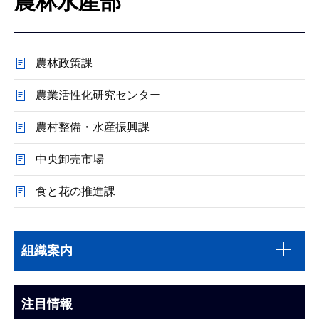
農林水産部
こ
こ
か
農林政策課
ら
農業活性化研究センター
農村整備・水産振興課
中央卸売市場
食と花の推進課
本
サ
文
組織案内
ブ
こ
ナ
こ
ビ
注目情報
ま