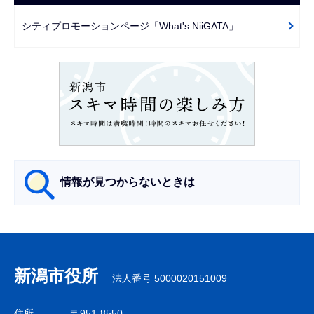
ゲ
で
ー
シティプロモーションページ「What's NiiGATA」
シ
ョ
ン
こ
こ
か
ら
情報が見つからないときは
サ
ブ
ナ
新潟市役所
法人番号 5000020151009
ビ
ゲ
住所
〒951-8550