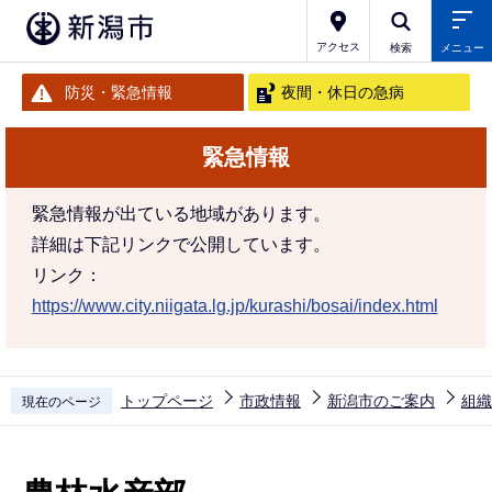
こ
の
アクセス
検索
メニュー
ペ
防災・緊急情報
夜間・休日の急病
ー
ジ
緊急情報
の
先
緊急情報が出ている地域があります。
頭
詳細は下記リンクで公開しています。
で
リンク：
す
https://www.city.niigata.lg.jp/kurashi/bosai/index.html
トップページ
市政情報
新潟市のご案内
組織
現在のページ
本
文