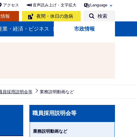
アクセス
音声読み上げ・文字拡大
Language
急情報
夜間・休日の急病
検索
産業・経済・ビジネス
市政情報
職員採用説明会等
業務説明動画など
サ
職員採用説明会等
ブ
ナ
業務説明動画など
ビ