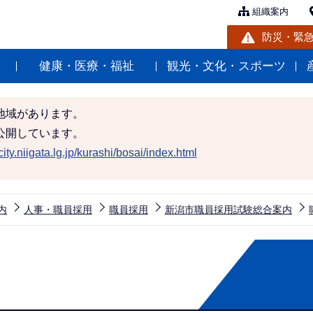
組織案内
防災・緊
健康・医療・福祉
観光・文化・スポーツ
地域があります。
公開しています。
ity.niigata.lg.jp/kurashi/bosai/index.html
内
人事・職員採用
職員採用
新潟市職員採用試験総合案内