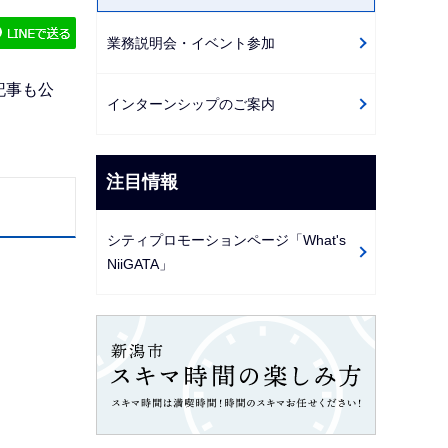
ゲ
業務説明会・イベント参加
ー
シ
記事も公
ョ
インターンシップのご案内
ン
こ
注目情報
こ
か
シティプロモーションページ「What's
ら
NiiGATA」