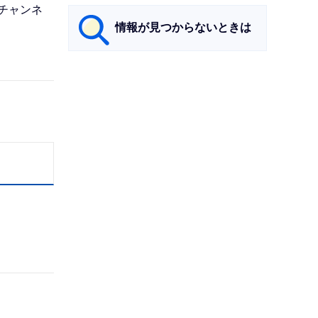
ィチャンネ
情報が見つからないときは
サ
ブ
ナ
ビ
ゲ
ー
シ
ョ
ン
こ
こ
ま
で