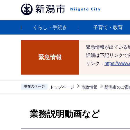
こ
の
ペ
くらし・手続き
子育て・教育
ー
ジ
の
緊急情報が出ている
先
詳細は下記リンクで
緊急情報
頭
リンク：
https://www.c
で
す
現在のページ
トップページ
市政情報
新潟市のご案
本
文
業務説明動画など
こ
こ