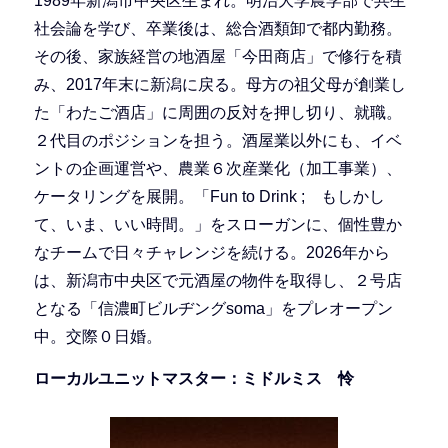
1989年新潟市中央区生まれ。明治大学農学部で共生
社会論を学び、卒業後は、総合酒類卸で都内勤務。
その後、家族経営の地酒屋「今田商店」で修行を積
み、2017年末に新潟に戻る。母方の祖父母が創業し
た「わたご酒店」に周囲の反対を押し切り、就職。
２代目のポジションを担う。酒屋業以外にも、イベ
ントの企画運営や、農業６次産業化（加工事業）、
ケータリングを展開。「Fun to Drink ; もしかし
て、いま、いい時間。」をスローガンに、個性豊か
なチームで日々チャレンジを続ける。2026年から
は、新潟市中央区で元酒屋の物件を取得し、２号店
となる「信濃町ビルヂングsoma」をプレオープン
中。交際０日婚。
ローカルユニットマスター：ミドルミス 怜