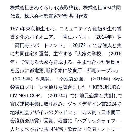
株式会社まめくらし 代表取締役、株式会社nest共同
代表、株式会社都電家守舎 共同代表
1975年東京都生まれ。コミュニティが価値を生む賃
貸文化のパイオニア。「青豆ハウス」（2014年）や
「高円寺アパートメント」（2017年）では住人と共
に共同住宅を運営、主宰する「大家の学校」（2016
年）で愛ある大家を育成する。生まれ育った豊島区
を起点に都電荒川線沿線に飲食店「都電テーブル」
（2015年）を展開、「南池袋公園」（2016年）や池
袋東口グリーン大通りを舞台にした「IKEBUKURO
LIVING LOOP」（2017年）では地元企業と共創して
官民連携事業に取り組み、グッドデザイン賞2024で
地域社会デザインのグッドフォーカス賞（日本商工
会議所会頭賞）受賞。著書に『パブリックライフ―
人とまちが育つ共同住宅・飲食店・公園・ストリー