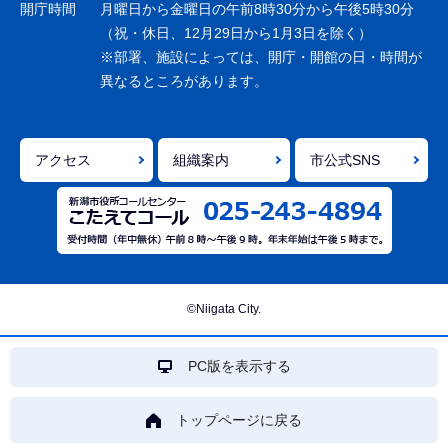
ョ
開庁時間
月曜日から金曜日の午前8時30分から午後5時30分
ン
（祝・休日、12月29日から1月3日を除く）
※部署、施設によっては、開庁・開館の日・時間が
こ
異なるところがあります。
こ
ま
で
アクセス
組織案内
市公式SNS
©Niigata City.
PC版を表示する
トップページに戻る