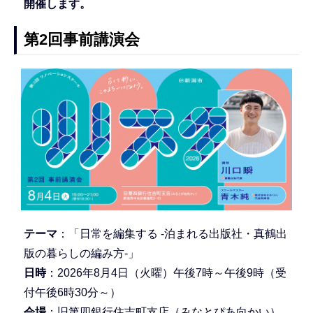
開催します。
第2回事前講演会
テーマ
：「日常を編集する -泊まれる出版社・真鶴出
版の暮らしの編み方-」
日時
：2026年8月4日（火曜）午後7時～午後9時（受
付午後6時30分～）
会場
：旧第四銀行住吉町支店（みなとぴあ向かい）