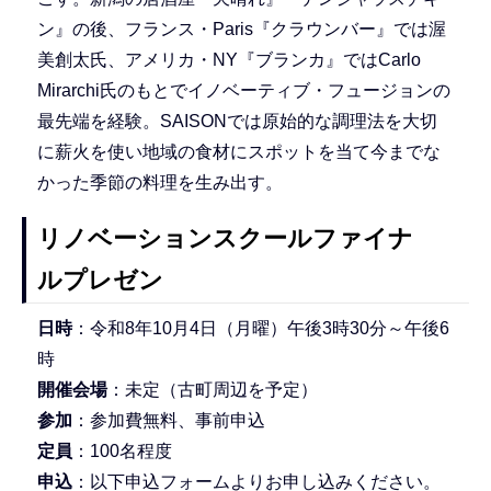
ン』の後、フランス・Paris『クラウンバー』では渥
美創太氏、アメリカ・NY『ブランカ』ではCarlo
Mirarchi氏のもとでイノベーティブ・フュージョンの
最先端を経験。SAISONでは原始的な調理法を大切
に薪火を使い地域の食材にスポットを当て今までな
かった季節の料理を生み出す。
リノベーションスクールファイナ
ルプレゼン
日時
：令和8年10月4日（月曜）午後3時30分～午後6
時
開催会場
：未定（古町周辺を予定）
参加
：参加費無料、事前申込
定員
：100名程度
申込
：以下申込フォームよりお申し込みください。