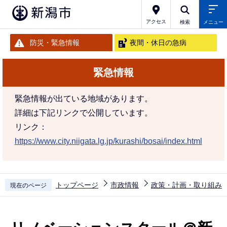
こ
の
アクセス
検索
メニュー
ペ
防災・緊急情報
夜間・休日の急病
ー
ジ
緊急情報
の
先
緊急情報が出ている地域があります。
頭
詳細は下記リンクで公開しています。
で
リンク：
す
https://www.city.niigata.lg.jp/kurashi/bosai/index.html
トップページ
市政情報
政策・計画・取り組み
現在のページ
本
文