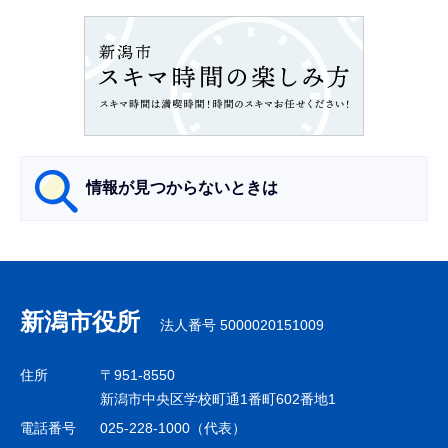
ョ
ン
こ
こ
か
ら
情報が見つからないときは
サ
ブ
ナ
新潟市役所
法人番号 5000020151009
ビ
ゲ
住所
〒951-8550
ー
新潟市中央区学校町通1番町602番地1
シ
電話番号
025-228-1000（代表）