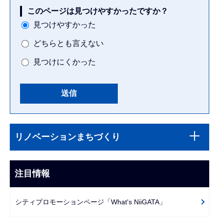
このページは見つけやすかったですか？
見つけやすかった
どちらとも言えない
見つけにくかった
本
サ
文
リノベーションまちづくり
ブ
こ
ナ
こ
ビ
注目情報
ま
ゲ
で
ー
シティプロモーションページ「What's NiiGATA」
シ