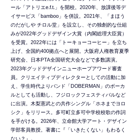
ール「アトリエe.f.t.」を開校。2020年、放課後等デ
イサービス「bamboo」を併設。2021年、「まほう
のだがしや チロル堂」を設立し、その独創的な仕組
みが2022年グッドデザイン大賞（内閣総理大臣賞）
を受賞。2022年には「トーキョーコーヒー」を立ち
上げ、全国約400拠点へと展開。大阪府人権教育夏季
研究会、日本PTA全国研究大会などで多数講演。
2023年グッドデザインニューホープアワード審査
員。クリエイティブディレクターとしての活動に加
え、学生時代よりバンド「DOBERMAN」のボーカ
ルとしても活動し、フジロックフェスティバルなど
に出演。木梨憲武との共作シングル「ホネまでヨロ
シク」をリリース。多可町立多可中学校校歌の作詞
を手がける。2026年、立命館大学アート・デザイン
学部客員教授。著書に『「いきたくない」もわるく
ない？』。