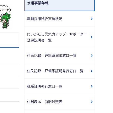
水道事業年報
ゲ
ー
職員採用試験実施状況
シ
ョ
ン
にいがたし元気力アップ・サポーター
登録説明会一覧
こ
こ
か
住民記録・戸籍系届出窓口一覧
ら
住民記録・戸籍系証明発行窓口一覧
税系証明発行窓口一覧
住居表示 新旧対照表