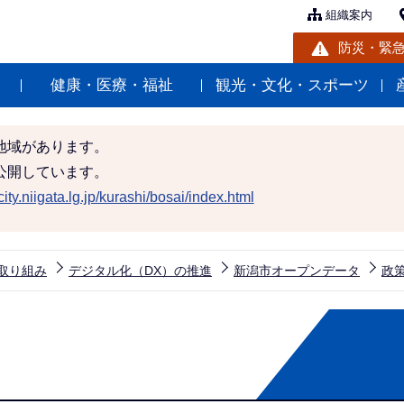
組織案内
防災・緊
健康・医療・福祉
観光・文化・スポーツ
地域があります。
公開しています。
ity.niigata.lg.jp/kurashi/bosai/index.html
取り組み
デジタル化（DX）の推進
新潟市オープンデータ
政