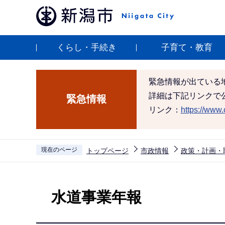
こ
の
ペ
くらし・手続き
子育て・教育
ー
ジ
の
緊急情報が出ている
先
詳細は下記リンクで
緊急情報
頭
リンク：
https://www.c
で
す
現在のページ
トップページ
市政情報
政策・計画・
本
文
水道事業年報
こ
こ