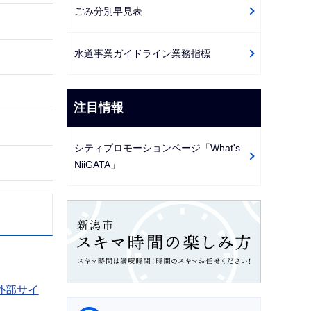
ごみ分別早見表
水道事業ガイドライン業務指標
注目情報
シティプロモーションページ「What's
NiiGATA」
外部サイ