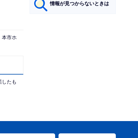
情報が見つからないときは
サ
ブ
、本市ホ
ナ
ビ
ゲ
ー
シ
諾したも
ョ
ン
こ
こ
ま
で