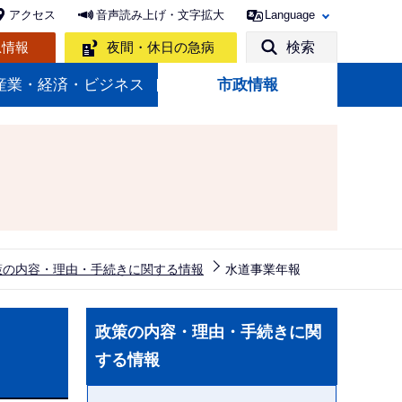
アクセス
音声読み上げ・文字拡大
Language
急情報
夜間・休日の急病
検索
産業・経済・ビジネス
市政情報
策の内容・理由・手続きに関する情報
水道事業年報
サ
政策の内容・理由・手続きに関
ブ
する情報
ナ
ビ