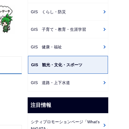
ゲ
GIS くらし・防災
ー
シ
GIS 子育て・教育・生涯学習
ョ
ン
こ
GIS 健康・福祉
こ
か
GIS 観光・文化・スポーツ
ら
GIS 道路・上下水道
注目情報
シティプロモーションページ「What's
NiiGATA」