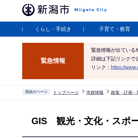
こ
の
ペ
くらし・手続き
子育て・教育
ー
ジ
の
緊急情報が出ている
先
詳細は下記リンクで
緊急情報
頭
リンク：
https://www.c
で
す
現在のページ
トップページ
市政情報
政策・計画・
本
文
GIS 観光・文化・スポ
こ
こ