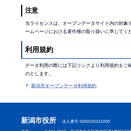
注意
当ライセンスは、オープンデータサイト内の対象
ームページにおける著作権の取り扱いに準じてく
利用規約
データ利用の際には下記リンクより利用規約をご
のとします。
新潟市オープンデータ利用規約
本
文
こ
新潟市役所
法人番号 5000020151009
こ
ま