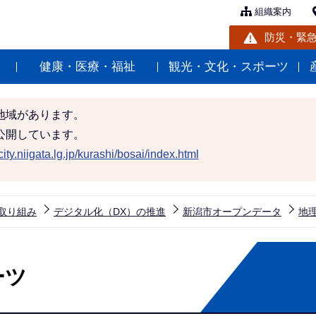
組織案内
防災・緊
健康・医療・福祉
観光・文化・スポーツ
地域があります。
公開しています。
ity.niigata.lg.jp/kurashi/bosai/index.html
取り組み
デジタル化（DX）の推進
新潟市オープンデータ
地理
ーツ