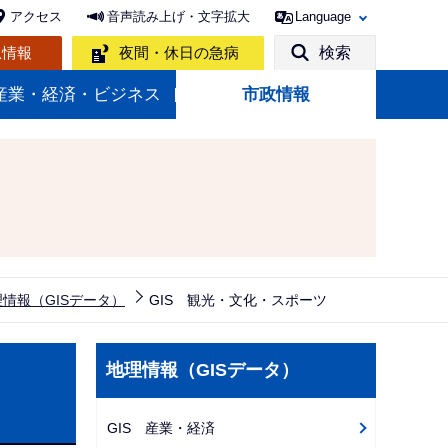
アクセス
音声読み上げ・文字拡大
Language
急情報
夜間・休日の急病
検索
産業・経済・ビジネス
市政情報
情報（GISデータ）
GIS 観光・文化・スポーツ
サ
地理情報（GISデータ）
ブ
ナ
GIS 産業・経済
ビ