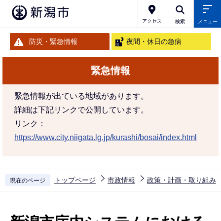
こ
の
アクセス
検索
メニュー
ペ
防災・緊急情報
夜間・休日の急病
ー
ジ
緊急情報
の
先
緊急情報が出ている地域があります。
頭
詳細は下記リンクで公開しています。
で
リンク：
す
https://www.city.niigata.lg.jp/kurashi/bosai/index.html
トップページ
市政情報
政策・計画・取り組み
現在のページ
本
文