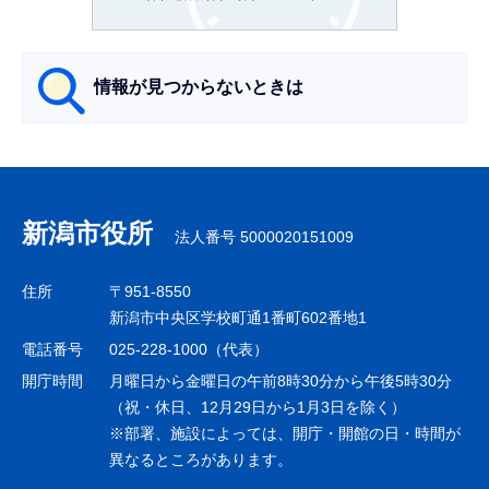
か
ら
情報が見つからないときは
サ
ブ
ナ
新潟市役所
法人番号 5000020151009
ビ
ゲ
住所
〒951-8550
ー
新潟市中央区学校町通1番町602番地1
シ
電話番号
025-228-1000（代表）
ョ
開庁時間
月曜日から金曜日の午前8時30分から午後5時30分
ン
（祝・休日、12月29日から1月3日を除く）
※部署、施設によっては、開庁・開館の日・時間が
こ
異なるところがあります。
こ