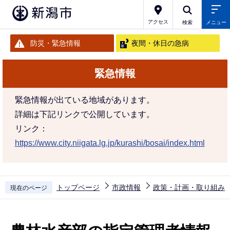
こ
の
アクセス
検索
メニュー
ペ
防災・緊急情報
夜間・休日の急病
ー
ジ
緊急情報
の
先
緊急情報が出ている地域があります。
頭
詳細は下記リンクで公開しています。
で
リンク：
す
https://www.city.niigata.lg.jp/kurashi/bosai/index.html
トップページ
市政情報
政策・計画・取り組み
現在のページ
本
文