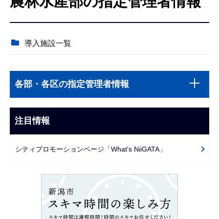
農林水産部の指定管理者情報
こ
こ
か
導入施設一覧
ら
本
サ
文
各部・各区の指定管理者情報
ブ
こ
ナ
こ
ビ
注目情報
ま
ゲ
で
ー
シティプロモーションページ「What's NiiGATA」
シ
ョ
ン
こ
こ