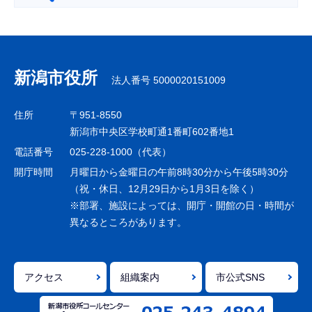
サ
ブ
ナ
新潟市役所
法人番号 5000020151009
ビ
ゲ
住所
〒951-8550
ー
新潟市中央区学校町通1番町602番地1
シ
電話番号
025-228-1000（代表）
ョ
開庁時間
月曜日から金曜日の午前8時30分から午後5時30分
ン
（祝・休日、12月29日から1月3日を除く）
※部署、施設によっては、開庁・開館の日・時間が
こ
異なるところがあります。
こ
ま
で
アクセス
組織案内
市公式SNS