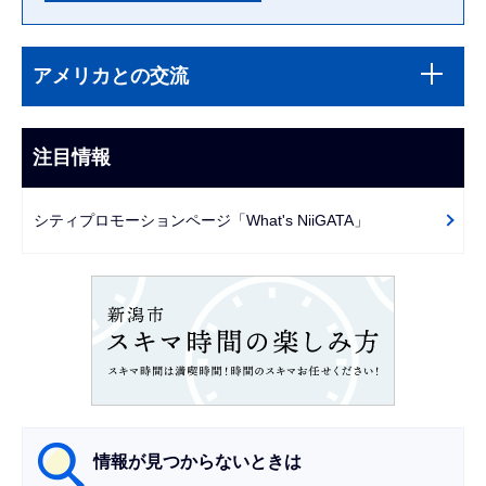
本
サ
文
アメリカとの交流
ブ
こ
ナ
こ
ビ
注目情報
ま
ゲ
で
ー
シティプロモーションページ「What's NiiGATA」
シ
ョ
ン
こ
こ
か
ら
情報が見つからないときは