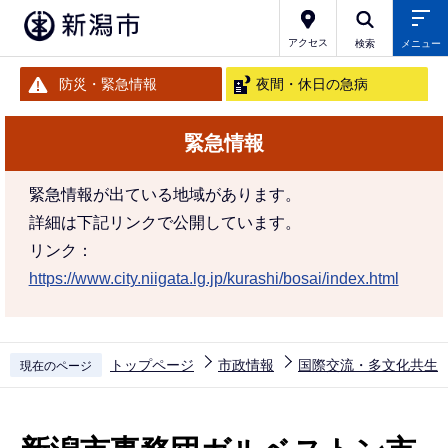
こ
の
アクセス
検索
メニュー
ペ
防災・緊急情報
夜間・休日の急病
ー
ジ
緊急情報
の
先
緊急情報が出ている地域があります。
頭
詳細は下記リンクで公開しています。
で
リンク：
す
https://www.city.niigata.lg.jp/kurashi/bosai/index.html
トップページ
市政情報
国際交流・多文化共生
現在のページ
本
文