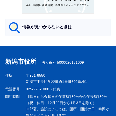
こ
か
ら
情報が見つからないときは
サ
ブ
ナ
新潟市役所
法人番号 5000020151009
ビ
ゲ
住所
〒951-8550
ー
新潟市中央区学校町通1番町602番地1
シ
電話番号
025-228-1000（代表）
ョ
開庁時間
月曜日から金曜日の午前8時30分から午後5時30分
ン
（祝・休日、12月29日から1月3日を除く）
※部署、施設によっては、開庁・開館の日・時間が
こ
異なるところがあります。