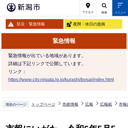
こ
の
アクセス
検索
メニュー
ペ
防災・緊急情報
夜間・休日の急病
ー
ジ
緊急情報
の
先
緊急情報が出ている地域があります。
頭
詳細は下記リンクで公開しています。
で
リンク：
す
https://www.city.niigata.lg.jp/kurashi/bosai/index.html
トップページ
市政情報
広報
広報紙
市報
現在のページ
本
文