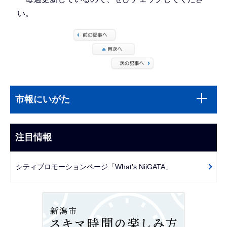
い。
本
サ
文
市報にいがた
ブ
こ
ナ
こ
ビ
注目情報
ま
ゲ
で
ー
シティプロモーションページ「What's NiiGATA」
シ
ョ
ン
こ