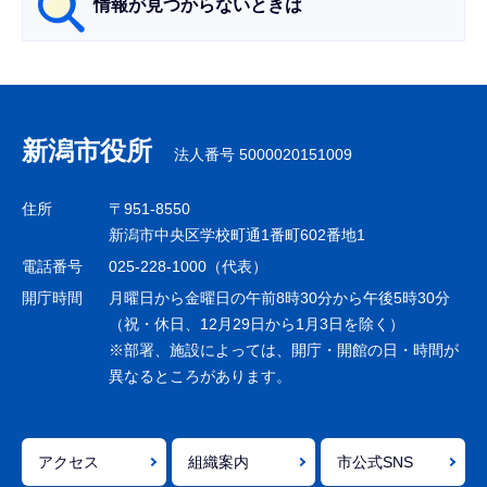
情報が見つからないときは
サ
ブ
ナ
新潟市役所
法人番号 5000020151009
ビ
ゲ
住所
〒951-8550
ー
新潟市中央区学校町通1番町602番地1
シ
電話番号
025-228-1000（代表）
ョ
開庁時間
月曜日から金曜日の午前8時30分から午後5時30分
ン
（祝・休日、12月29日から1月3日を除く）
※部署、施設によっては、開庁・開館の日・時間が
こ
異なるところがあります。
こ
ま
で
アクセス
組織案内
市公式SNS