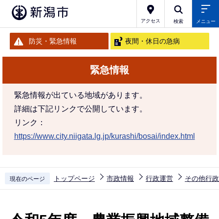
こ
の
アクセス
検索
メニュー
ペ
防災・緊急情報
夜間・休日の急病
ー
ジ
緊急情報
の
先
緊急情報が出ている地域があります。
頭
詳細は下記リンクで公開しています。
で
リンク：
す
https://www.city.niigata.lg.jp/kurashi/bosai/index.html
トップページ
市政情報
行政運営
その他行政
現在のページ
本
文