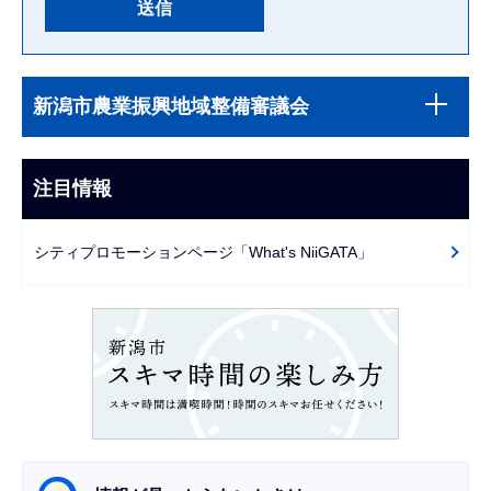
本
サ
文
新潟市農業振興地域整備審議会
ブ
こ
ナ
こ
ビ
注目情報
ま
ゲ
で
ー
シティプロモーションページ「What's NiiGATA」
シ
ョ
ン
こ
こ
か
ら