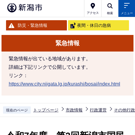
こ
の
アクセス
検索
メニュー
ペ
防災・緊急情報
夜間・休日の急病
ー
ジ
緊急情報
の
先
緊急情報が出ている地域があります。
頭
詳細は下記リンクで公開しています。
で
リンク：
す
https://www.city.niigata.lg.jp/kurashi/bosai/index.html
トップページ
市政情報
行政運営
その他行政
現在のページ
本
文