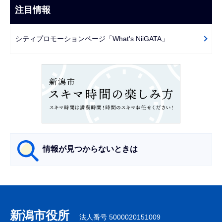
ビ
注目情報
ま
ゲ
で
ー
シティプロモーションページ「What's NiiGATA」
シ
ョ
ン
こ
こ
か
ら
情報が見つからないときは
サ
ブ
ナ
新潟市役所
法人番号 5000020151009