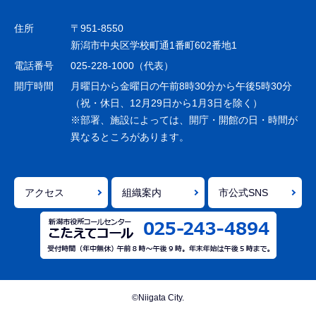
ビ
ゲ
住所
〒951-8550
ー
新潟市中央区学校町通1番町602番地1
シ
電話番号
025-228-1000（代表）
ョ
開庁時間
月曜日から金曜日の午前8時30分から午後5時30分
ン
（祝・休日、12月29日から1月3日を除く）
※部署、施設によっては、開庁・開館の日・時間が
こ
異なるところがあります。
こ
ま
で
アクセス
組織案内
市公式SNS
©Niigata City.