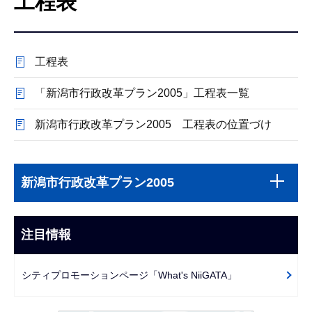
工程表
こ
こ
か
工程表
ら
「新潟市行政改革プラン2005」工程表一覧
新潟市行政改革プラン2005 工程表の位置づけ
本
サ
文
新潟市行政改革プラン2005
ブ
こ
ナ
こ
ビ
注目情報
ま
ゲ
で
ー
シティプロモーションページ「What's NiiGATA」
シ
ョ