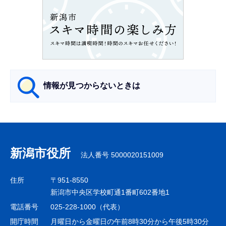
ン
こ
こ
か
ら
情報が見つからないときは
サ
ブ
ナ
新潟市役所
法人番号 5000020151009
ビ
ゲ
住所
〒951-8550
ー
新潟市中央区学校町通1番町602番地1
シ
電話番号
025-228-1000（代表）
ョ
開庁時間
月曜日から金曜日の午前8時30分から午後5時30分