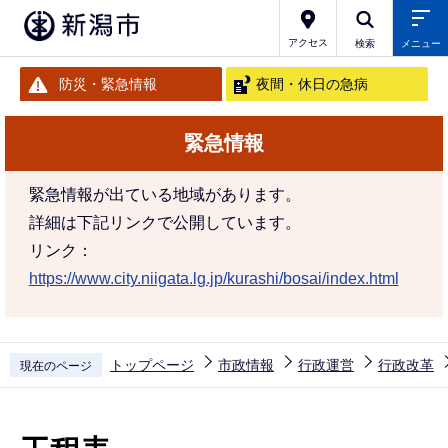
こ
の
アクセス
検索
メニュー
ペ
防災・緊急情報
夜間・休日の急病
ー
ジ
緊急情報
の
先
緊急情報が出ている地域があります。
頭
詳細は下記リンクで公開しています。
で
リンク：
す
https://www.city.niigata.lg.jp/kurashi/bosai/index.html
トップページ
市政情報
行政運営
行政改革
現在のページ
本
文