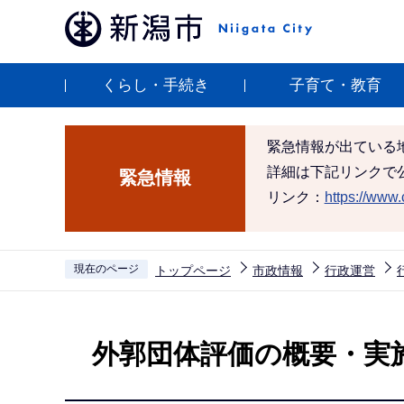
こ
の
ペ
くらし・手続き
子育て・教育
ー
ジ
の
緊急情報が出ている
先
詳細は下記リンクで
緊急情報
頭
リンク：
https://www.c
で
す
現在のページ
トップページ
市政情報
行政運営
本
文
外郭団体評価の概要・実
こ
こ