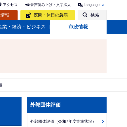
アクセス
音声読み上げ・文字拡大
Language
急情報
夜間・休日の急病
検索
産業・経済・ビジネス
市政情報
領
サ
外郭団体評価
ブ
ナ
外郭団体評価（令和7年度実施状況）
ビ