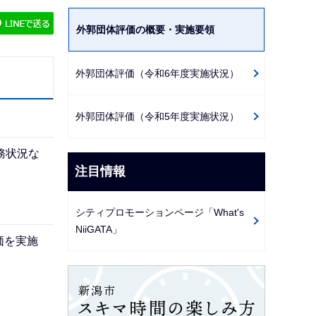
ゲ
外郭団体評価の概要・実施要領
ー
シ
ョ
外郭団体評価（令和6年度実施状況）
ン
こ
外郭団体評価（令和5年度実施状況）
こ
か
務状況な
注目情報
ら
シティプロモーションページ「What's
NiiGATA」
価を実施