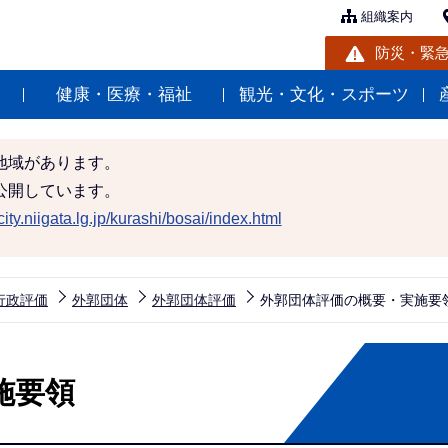
組織案内
防災・緊
健康・医療・福祉
観光・文化・スポーツ
地域があります。
公開しています。
ity.niigata.lg.jp/kurashi/bosai/index.html
行政評価
外郭団体
外郭団体評価
外郭団体評価の概要・実施要
施要領