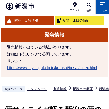
こ
の
アクセス
検索
メニュー
ペ
防災・緊急情報
夜間・休日の急病
ー
ジ
緊急情報
の
先
緊急情報が出ている地域があります。
頭
詳細は下記リンクで公開しています。
で
リンク：
す
https://www.city.niigata.lg.jp/kurashi/bosai/index.html
トップページ
市政情報
新潟市の概要
新潟市
現在のページ
本
文