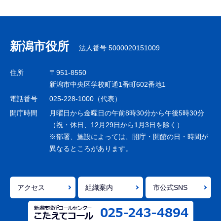
サ
ブ
ナ
新潟市役所
法人番号 5000020151009
ビ
ゲ
住所
〒951-8550
ー
新潟市中央区学校町通1番町602番地1
シ
電話番号
025-228-1000（代表）
ョ
開庁時間
月曜日から金曜日の午前8時30分から午後5時30分
ン
（祝・休日、12月29日から1月3日を除く）
※部署、施設によっては、開庁・開館の日・時間が
こ
異なるところがあります。
こ
ま
で
アクセス
組織案内
市公式SNS