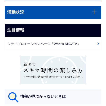
本
サ
文
活動状況
ブ
こ
ナ
こ
ビ
注目情報
ま
ゲ
で
ー
シティプロモーションページ「What's NiiGATA」
シ
ョ
ン
こ
こ
か
ら
情報が見つからないときは