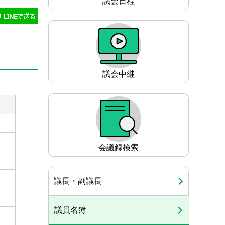
議会日程
ゲ
ー
シ
ョ
ン
議会中継
こ
こ
か
ら
会議録検索
議長・副議長
議員名簿