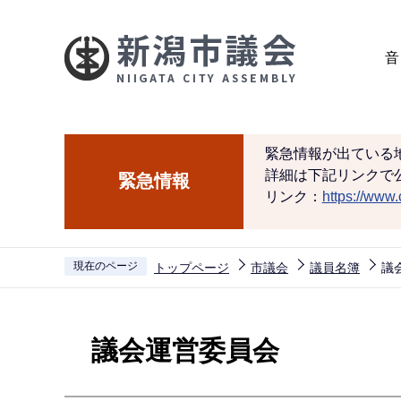
こ
の
音
ペ
ー
ジ
の
緊急情報が出ている
先
詳細は下記リンクで
緊急情報
頭
リンク：
https://www.c
で
す
現在のページ
トップページ
市議会
議員名簿
議
本
文
議会運営委員会
こ
こ
か