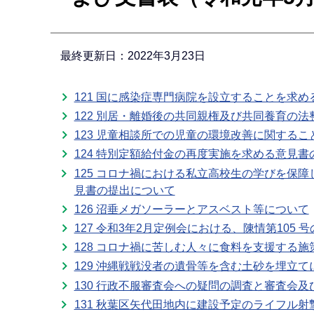
ら
最終更新日：2022年3月23日
121 国に感染症専門病院を設立することを求
122 別居・離婚後の共同親権及び共同養育の
123 児童相談所での児童の環境改善に関するこ
124 特別定額給付金の再度実施を求める意見
125 コロナ禍における私立高校生の学びを保
見書の提出について
126 沼垂メガソーラーとアスベスト等について
127 令和3年2月定例会における、陳情第105
128 コロナ禍に苦しむ人々に食料を支援する
129 沖縄戦戦没者の遺骨等を含む土砂を埋立
130 行政不服審査会への疑問の調査と審査会
131 秋葉区矢代田地内に建設予定のライフル