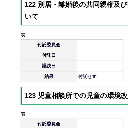
122 別居・離婚後の共同親権
いて
表
付託委員会
付託日
議決日
結果
付託せず
123 児童相談所での児童の環
表
付託委員会