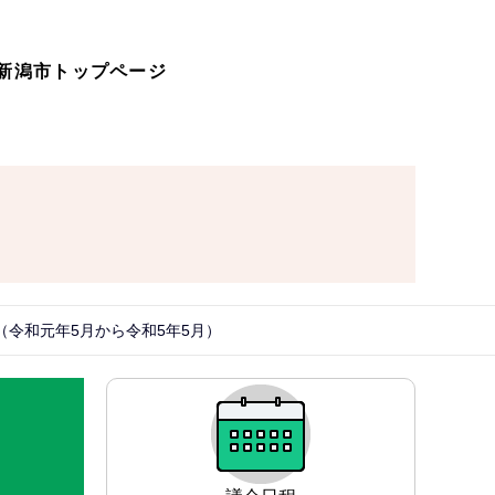
新潟市トップページ
（令和元年5月から令和5年5月）
サ
ブ
ナ
ビ