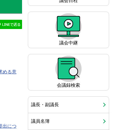
議会日程
ゲ
ー
シ
ョ
ン
議会中継
こ
こ
か
ら
求める意
会議録検索
議長・副議長
議員名簿
提出につ