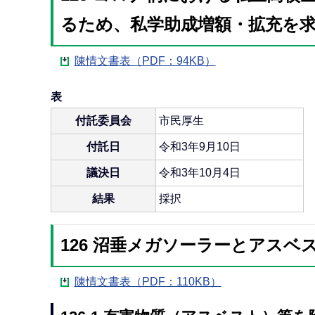
るため、私学助成増額・拡充を
陳情文書表（PDF：94KB）
表
付託委員会
市民厚生
付託日
令和3年9月10日
議決日
令和3年10月4日
結果
採択
126 沼垂メガソーラーとアスベ
陳情文書表（PDF：110KB）