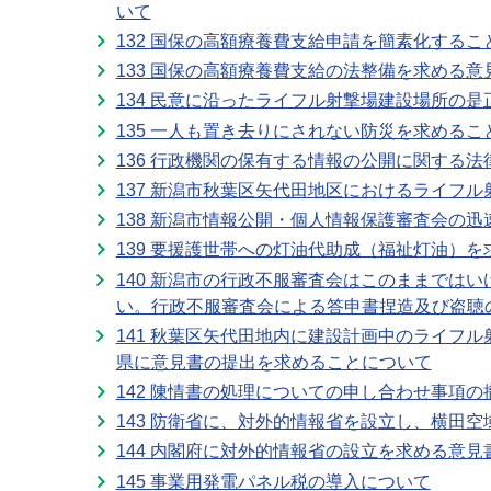
いて
132 国保の高額療養費支給申請を簡素化するこ
133 国保の高額療養費支給の法整備を求める
134 民意に沿ったライフル射撃場建設場所の是
135 一人も置き去りにされない防災を求めるこ
136 行政機関の保有する情報の公開に関する
137 新潟市秋葉区矢代田地区におけるライフ
138 新潟市情報公開・個人情報保護審査会の
139 要援護世帯への灯油代助成（福祉灯油）
140 新潟市の行政不服審査会はこのままでは
い。行政不服審査会による答申書捏造及び盗聴
141 秋葉区矢代田地内に建設計画中のライフ
県に意見書の提出を求めることについて
142 陳情書の処理についての申し合わせ事項
143 防衛省に、対外的情報省を設立し、横田
144 内閣府に対外的情報省の設立を求める意
145 事業用発電パネル税の導入について