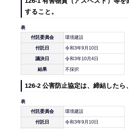
126-1 有害物質（アスベスト）
すること。
表
付託委員会
環境建設
付託日
令和3年9月10日
議決日
令和3年10月4日
結果
不採択
126-2 公害防止協定は、締結した
表
付託委員会
環境建設
付託日
令和3年9月10日