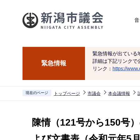
こ
の
音
ペ
ー
ジ
の
緊急情報が出ている
先
詳細は下記リンクで
緊急情報
頭
リンク：
https://www.c
で
す
現在のページ
トップページ
市議会
本会議情報
本
文
陳情（121号から150
こ
こ
よび文書表（令和元年5月
か