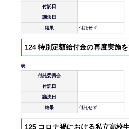
付託日
議決日
結果
付託せず
124 特別定額給付金の再度実
表
付託委員会
付託日
議決日
結果
付託せず
125 コロナ禍における私立高