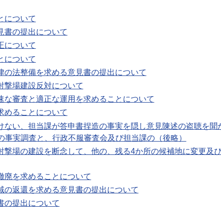
とについて
意見書の提出について
正について
とについて
法律の法整備を求める意見書の提出について
ル射撃場建設反対について
迅速な審査と適正な運用を求めることについて
を求めることについて
いけない、担当課が答申書捏造の事実を隠し意見陳述の盗聴を聞
の事実調査と、行政不服審査会及び担当課の（後略）
ル射撃場の建設を断念して、他の、残る4か所の候補地に変更及
の撤廃を求めることについて
空域の返還を求める意見書の提出について
見書の提出について