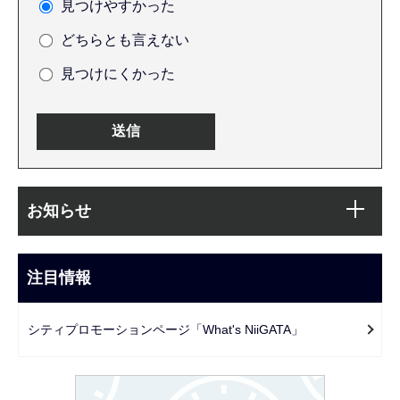
見つけやすかった
どちらとも言えない
見つけにくかった
本
サ
文
お知らせ
ブ
こ
ナ
こ
ビ
注目情報
ま
ゲ
で
ー
シティプロモーションページ「What's NiiGATA」
シ
ョ
ン