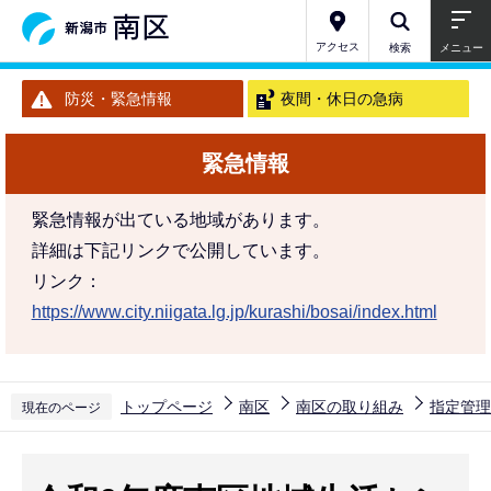
こ
の
アクセス
検索
メニュー
ペ
防災・緊急情報
夜間・休日の急病
ー
ジ
緊急情報
の
先
緊急情報が出ている地域があります。
頭
詳細は下記リンクで公開しています。
で
リンク：
す
https://www.city.niigata.lg.jp/kurashi/bosai/index.html
トップページ
南区
南区の取り組み
指定管理
現在のページ
本
文