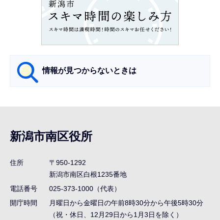
こ
こ
か
ら
情報が見つからないときは
サ
ブ
ナ
新潟市南区役所
ビ
ゲ
住所
〒950-1292
ー
新潟市南区白根1235番地
シ
電話番号
025-373-1000（代表）
ョ
開庁時間
月曜日から金曜日の午前8時30分から午後5時30分
ン
（祝・休日、12月29日から1月3日を除く）