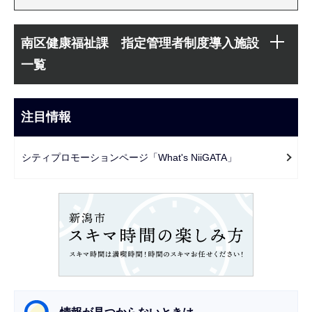
本
サ
文
南区健康福祉課 指定管理者制度導入施設
ブ
こ
一覧
ナ
こ
ビ
ま
ゲ
注目情報
で
ー
シ
シティプロモーションページ「What's NiiGATA」
ョ
ン
こ
こ
か
ら