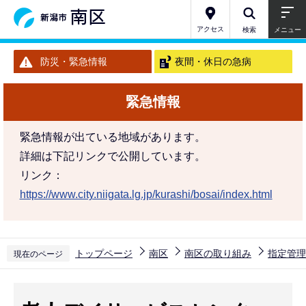
こ
の
アクセス
検索
メニュー
ペ
防災・緊急情報
夜間・休日の急病
ー
ジ
緊急情報
の
先
緊急情報が出ている地域があります。
頭
詳細は下記リンクで公開しています。
で
リンク：
す
https://www.city.niigata.lg.jp/kurashi/bosai/index.html
トップページ
南区
南区の取り組み
指定管理
現在のページ
本
文