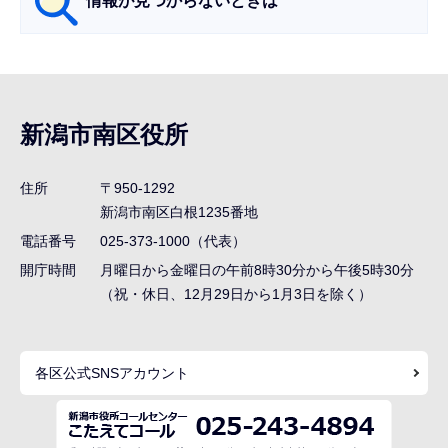
情報が見つからないときは
サ
ブ
ナ
新潟市南区役所
ビ
ゲ
住所
〒950-1292
ー
新潟市南区白根1235番地
シ
電話番号
025-373-1000（代表）
ョ
開庁時間
月曜日から金曜日の午前8時30分から午後5時30分
ン
（祝・休日、12月29日から1月3日を除く）
こ
こ
各区公式SNSアカウント
ま
で