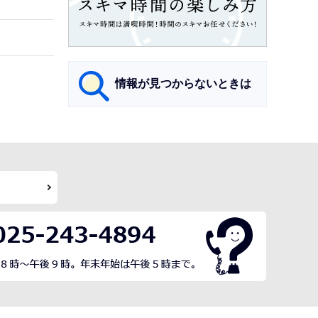
情報が見つからないときは
サ
ブ
ナ
ビ
ゲ
ー
シ
ョ
ン
こ