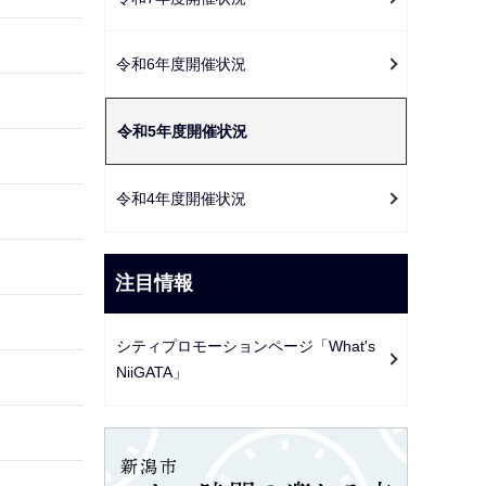
ー
シ
令和6年度開催状況
ョ
ン
こ
令和5年度開催状況
こ
か
令和4年度開催状況
ら
注目情報
シティプロモーションページ「What's
NiiGATA」