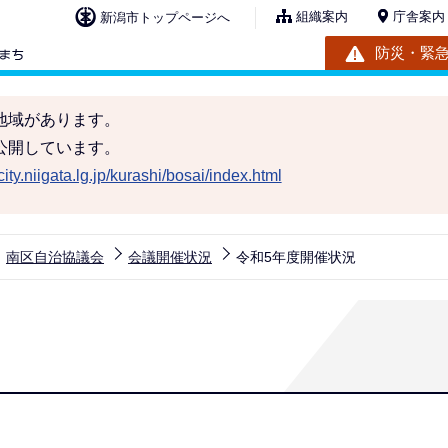
組織案内
庁舎案内
新潟市トップページへ
防災・緊
地域があります。
公開しています。
ity.niigata.lg.jp/kurashi/bosai/index.html
南区自治協議会
会議開催状況
令和5年度開催状況