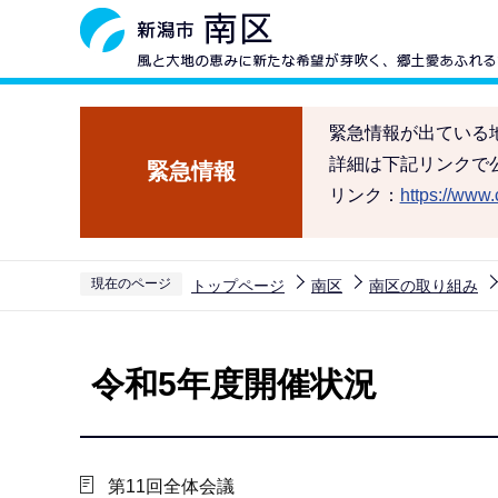
こ
の
ペ
ー
緊急情報が出ている
ジ
詳細は下記リンクで
緊急情報
の
リンク：
https://www.c
先
頭
で
現在のページ
トップページ
南区
南区の取り組み
す
本
文
令和5年度開催状況
こ
こ
か
ら
第11回全体会議