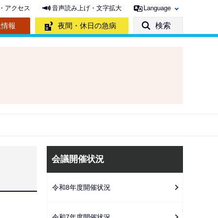
・アクセス
音声読み上げ・文字拡大
Language
急情報
夜間・休日の急病
検索
サ
会議開催状況
ブ
ナ
令和8年度開催状況
ビ
ゲ
令和7年度開催状況