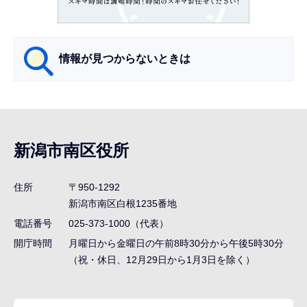
か
ら
情報が見つからないときは
サ
ブ
ナ
新潟市南区役所
ビ
ゲ
住所
〒950-1292
ー
新潟市南区白根1235番地
シ
電話番号
025-373-1000（代表）
ョ
開庁時間
月曜日から金曜日の午前8時30分から午後5時30分
ン
（祝・休日、12月29日から1月3日を除く）
こ
こ