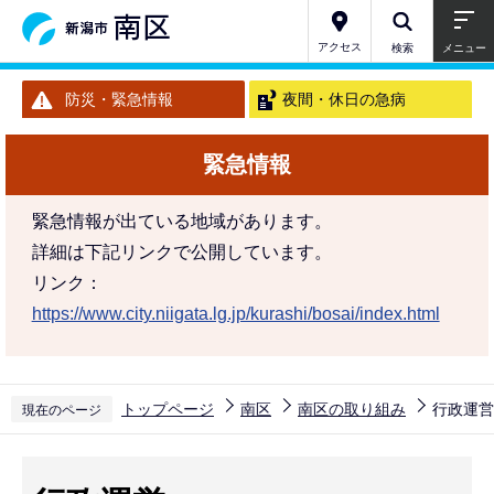
こ
の
アクセス
検索
メニュー
ペ
防災・緊急情報
夜間・休日の急病
ー
ジ
緊急情報
の
先
緊急情報が出ている地域があります。
頭
詳細は下記リンクで公開しています。
で
リンク：
す
https://www.city.niigata.lg.jp/kurashi/bosai/index.html
トップページ
南区
南区の取り組み
行政運営
現在のページ
本
文