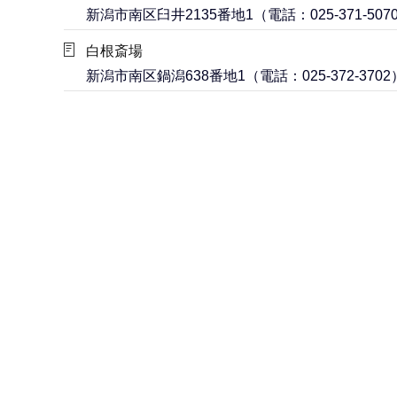
新潟市南区臼井2135番地1（電話：025-371-507
白根斎場
新潟市南区鍋潟638番地1（電話：025-372-3702
本
文
こ
こ
ま
で