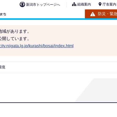
組織案内
庁舎案内
新潟市トップページへ
防災・緊
地域があります。
公開しています。
ity.niigata.lg.jp/kurashi/bosai/index.html
環境