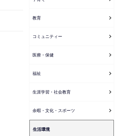
ー
シ
教育
ョ
ン
こ
コミュニティー
こ
か
医療・保健
ら
福祉
生涯学習・社会教育
余暇・文化・スポーツ
生活環境