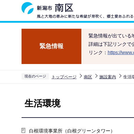
こ
の
ペ
ー
緊急情報が出ている
ジ
詳細は下記リンクで
緊急情報
の
リンク：
https://www.c
先
頭
で
現在のページ
トップページ
南区
施設案内
生活
す
本
文
生活環境
こ
こ
か
ら
白根環境事業所（白根グリーンタワー）