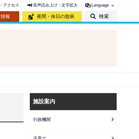
・アクセス
音声読み上げ・文字拡大
Language
急情報
夜間・休日の急病
検索
サ
施設案内
ブ
ナ
行政機関
ビ
ゲ
子育て