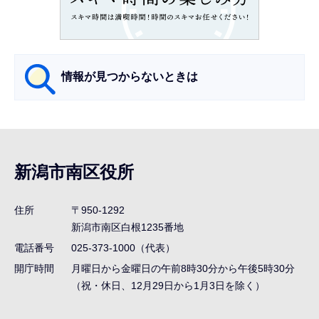
こ
か
ら
情報が見つからないときは
サ
ブ
ナ
新潟市南区役所
ビ
ゲ
住所
〒950-1292
ー
新潟市南区白根1235番地
シ
電話番号
025-373-1000（代表）
ョ
開庁時間
月曜日から金曜日の午前8時30分から午後5時30分
ン
（祝・休日、12月29日から1月3日を除く）
こ