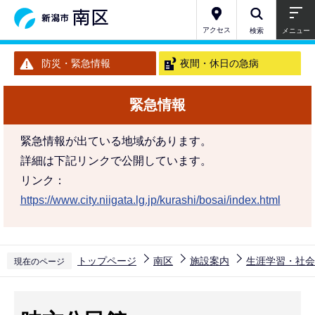
こ
の
アクセス
検索
メニュー
ペ
防災・緊急情報
夜間・休日の急病
ー
ジ
緊急情報
の
先
緊急情報が出ている地域があります。
頭
詳細は下記リンクで公開しています。
で
リンク：
す
https://www.city.niigata.lg.jp/kurashi/bosai/index.html
トップページ
南区
施設案内
生涯学習・社会
現在のページ
本
文