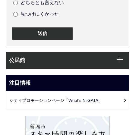
どちらとも言えない
見つけにくかった
本
サ
文
公民館
ブ
こ
ナ
こ
ビ
注目情報
ま
ゲ
で
ー
シティプロモーションページ「What's NiiGATA」
シ
ョ
ン
こ