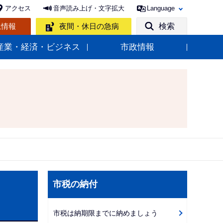
アクセス
音声読み上げ・文字拡大
Language
急情報
夜間・休日の急病
検索
産業・経済・ビジネス
市政情報
サ
市税の納付
ブ
ナ
市税は納期限までに納めましょう
ビ