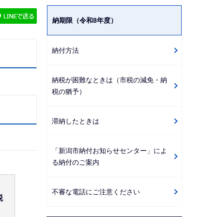
ゲ
納期限（令和8年度）
ー
シ
ョ
納付方法
ン
こ
納税が困難なときは（市税の減免・納
こ
税の猶予）
か
ら
滞納したときは
「新潟市納付お知らせセンター」によ
る納付のご案内
不審な電話にご注意ください
税