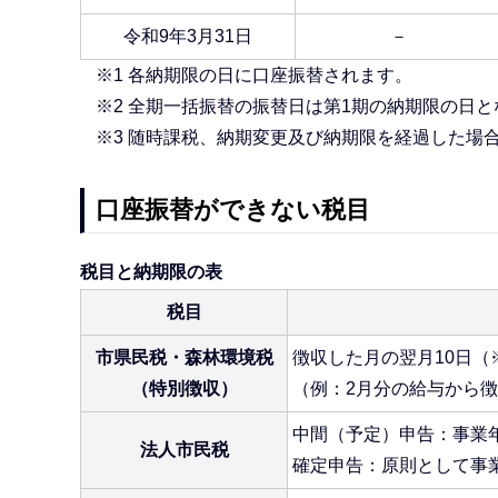
令和9年3月31日
－
※1 各納期限の日に口座振替されます。
※2 全期一括振替の振替日は第1期の納期限の日
※3 随時課税、納期変更及び納期限を経過した場
口座振替ができない税目
税目と納期限の表
税目
市県民税・森林環境税
徴収した月の翌月10日（
（特別徴収）
（例：2月分の給与から徴
中間（予定）申告：事業
法人市民税
確定申告：原則として事