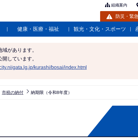
組織案内
防災・緊
健康・医療・福祉
観光・文化・スポーツ
地域があります。
公開しています。
ity.niigata.lg.jp/kurashi/bosai/index.html
市税の納付
納期限（令和8年度）