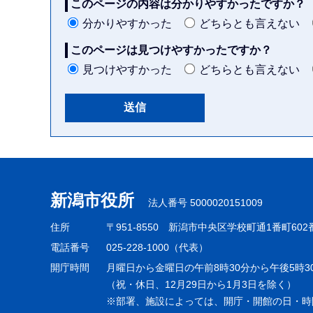
このページの内容は分かりやすかったですか？
分かりやすかった
どちらとも言えない
このページは見つけやすかったですか？
見つけやすかった
どちらとも言えない
本
文
こ
新潟市役所
法人番号 5000020151009
こ
ま
住所
〒951-8550
新潟市中央区学校町通1番町602
で
電話番号
025-228-1000（代表）
開庁時間
月曜日から金曜日の午前8時30分から午後5時3
（祝・休日、12月29日から1月3日を除く）
※部署、施設によっては、開庁・開館の日・時