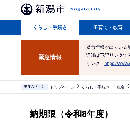
こ
の
ペ
くらし・手続き
子育て・教育
ー
ジ
の
緊急情報が出ている
先
詳細は下記リンクで
緊急情報
頭
リンク：
https://www.c
で
す
現在のページ
トップページ
くらし・手続き
税金
本
文
納期限（令和8年度）
こ
こ