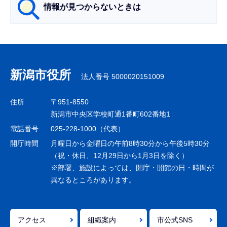
情報が見つからないときは
サ
ブ
ナ
新潟市役所
法人番号 5000020151009
ビ
ゲ
住所
〒951-8550
ー
新潟市中央区学校町通1番町602番地1
シ
電話番号
025-228-1000（代表）
ョ
開庁時間
月曜日から金曜日の午前8時30分から午後5時30分
ン
（祝・休日、12月29日から1月3日を除く）
※部署、施設によっては、開庁・開館の日・時間が
こ
異なるところがあります。
こ
ま
で
アクセス
組織案内
市公式SNS