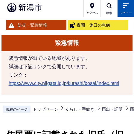
こ
の
アクセス
検索
メニュー
ペ
防災・緊急情報
夜間・休日の急病
ー
ジ
緊急情報
の
先
緊急情報が出ている地域があります。
頭
詳細は下記リンクで公開しています。
で
リンク：
す
https://www.city.niigata.lg.jp/kurashi/bosai/index.html
トップページ
くらし・手続き
届出・証明
届
現在のページ
本
文