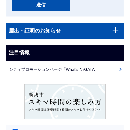
本
サ
文
届出・証明のお知らせ
ブ
こ
ナ
こ
ビ
注目情報
ま
ゲ
で
ー
シティプロモーションページ「What's NiiGATA」
シ
ョ
ン
こ
こ
か
ら