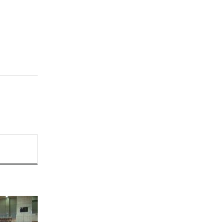
サ
ブ
ナ
ビ
ゲ
ー
シ
ョ
ン
こ
こ
ま
で