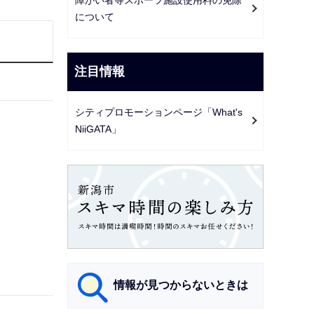
ー
について
シ
ョ
ン
注目情報
こ
こ
シティプロモーションページ「What's
か
NiiGATA」
ら
情報が見つからないときは