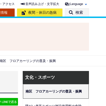
・アクセス
音声読み上げ・文字拡大
Language
急情報
夜間・休日の急病
検索
南区 フロアカーリングの普及・振興
サ
文化・スポーツ
ブ
ナ
南区 フロアカーリングの普及・振興
ビ
ゲ
障がい者等スポーツ施設使用料の免除