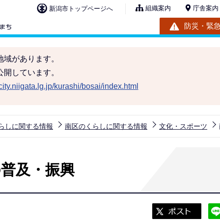
組織案内
庁舎案内
新潟市トップページへ
防災・緊
地域があります。
公開しています。
ity.niigata.lg.jp/kurashi/bosai/index.html
らしに関する情報
南区のくらしに関する情報
文化・スポーツ
普及・振興