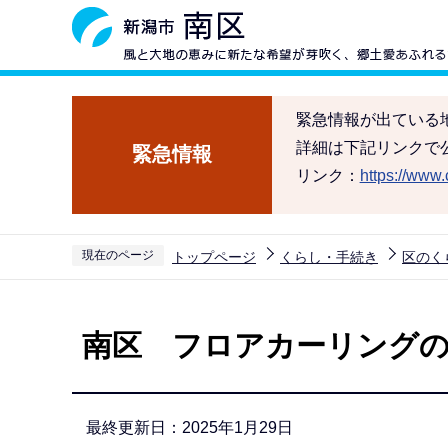
こ
の
ペ
ー
緊急情報が出ている
ジ
詳細は下記リンクで
緊急情報
の
リンク：
https://www.c
先
頭
で
現在のページ
トップページ
くらし・手続き
区のく
す
本
文
南区 フロアカーリングの
こ
こ
か
最終更新日：2025年1月29日
ら