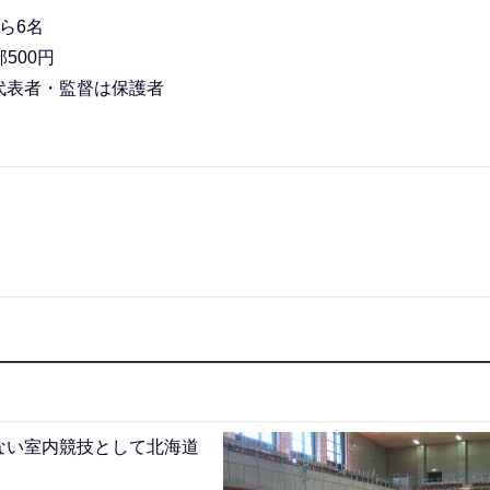
ら6名
500円
代表者・監督は保護者
ない室内競技として北海道