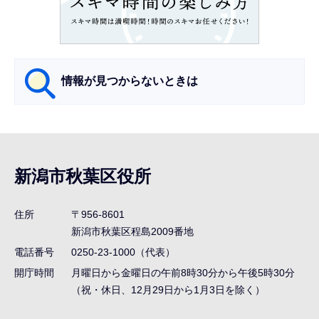
こ
か
ら
情報が見つからないときは
サ
ブ
ナ
新潟市秋葉区役所
ビ
ゲ
住所
〒956-8601
ー
新潟市秋葉区程島2009番地
シ
電話番号
0250-23-1000（代表）
ョ
開庁時間
月曜日から金曜日の午前8時30分から午後5時30分
ン
（祝・休日、12月29日から1月3日を除く）
こ