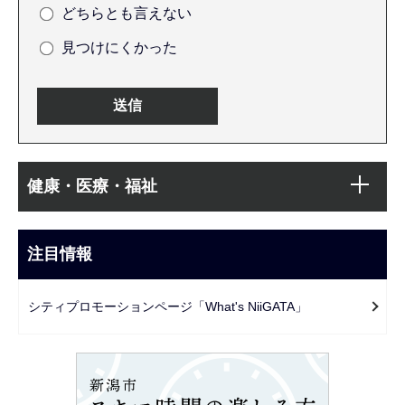
どちらとも言えない
見つけにくかった
本
サ
文
健康・医療・福祉
ブ
こ
ナ
こ
ビ
注目情報
ま
ゲ
で
ー
シティプロモーションページ「What's NiiGATA」
シ
ョ
ン
こ