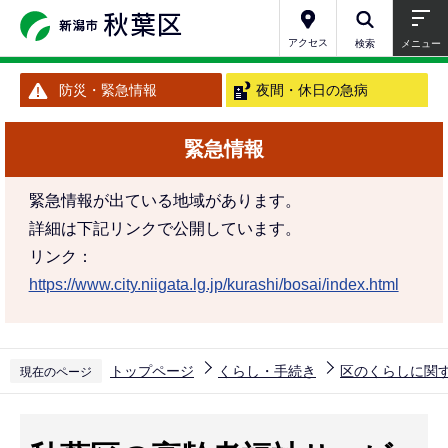
こ
の
アクセス
検索
メニュー
ペ
防災・緊急情報
夜間・休日の急病
ー
ジ
緊急情報
の
先
緊急情報が出ている地域があります。
頭
詳細は下記リンクで公開しています。
で
リンク：
す
https://www.city.niigata.lg.jp/kurashi/bosai/index.html
トップページ
くらし・手続き
区のくらしに関
現在のページ
本
文