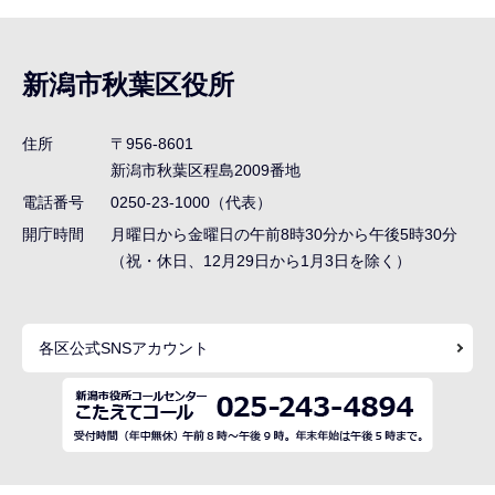
サ
ブ
ナ
新潟市秋葉区役所
ビ
ゲ
住所
〒956-8601
ー
新潟市秋葉区程島2009番地
シ
電話番号
0250-23-1000（代表）
ョ
開庁時間
月曜日から金曜日の午前8時30分から午後5時30分
ン
（祝・休日、12月29日から1月3日を除く）
こ
こ
各区公式SNSアカウント
ま
で