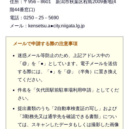
住所：〒956－8601 新潟市秋葉区程島2009番地(4
階44番窓口)
電話：0250－25－5690
メール：kensetsu.a●city.niigata.lg.jp
メールで申請する際の注意事項
迷惑メール等防止のため、上記アドレス中の
「@」を「●」としています。電子メールを送信
する際には、「●」を「@」（半角）に置き換え
てください。
件名を「矢代田駅前駐車場利用申請」としてくだ
さい。
提出書類のうち「2自動車検査証の写し」および
「3勤務先又は通学先を確認できる書類」につい
ては、スキャンしたデータもしくは撮影した画像