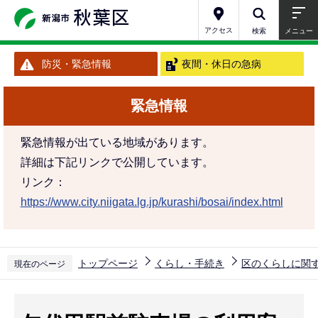
こ
の
アクセス
検索
メニュー
ペ
防災・緊急情報
夜間・休日の急病
ー
ジ
緊急情報
の
先
緊急情報が出ている地域があります。
頭
詳細は下記リンクで公開しています。
で
リンク：
す
https://www.city.niigata.lg.jp/kurashi/bosai/index.html
トップページ
くらし・手続き
区のくらしに関
現在のページ
本
文