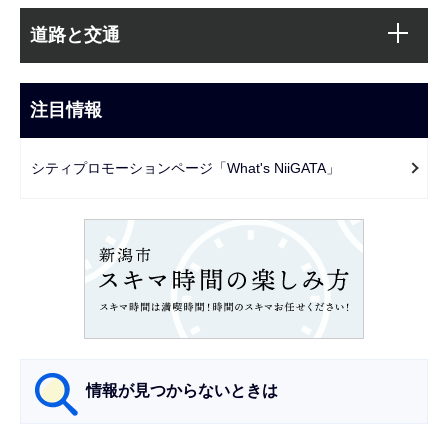
本
サ
文
道路と交通
ブ
こ
ナ
こ
ビ
注目情報
ま
ゲ
で
ー
シティプロモーションページ「What's NiiGATA」
シ
ョ
ン
こ
こ
か
ら
情報が見つからないときは