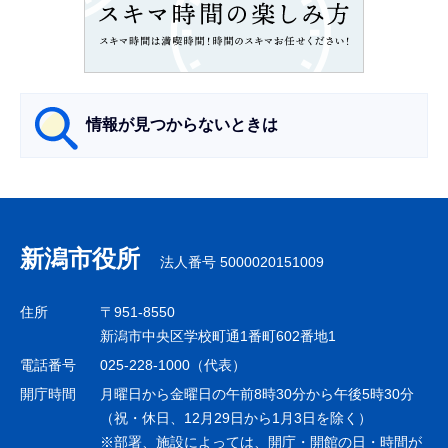
こ
こ
か
ら
情報が見つからないときは
サ
ブ
ナ
新潟市役所
法人番号 5000020151009
ビ
ゲ
住所
〒951-8550
ー
新潟市中央区学校町通1番町602番地1
シ
電話番号
025-228-1000（代表）
ョ
開庁時間
月曜日から金曜日の午前8時30分から午後5時30分
ン
（祝・休日、12月29日から1月3日を除く）
※部署、施設によっては、開庁・開館の日・時間が
こ