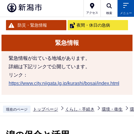
こ
の
アクセス
検索
メニュー
ペ
防災・緊急情報
夜間・休日の急病
ー
ジ
緊急情報
の
先
緊急情報が出ている地域があります。
頭
詳細は下記リンクで公開しています。
で
リンク：
す
https://www.city.niigata.lg.jp/kurashi/bosai/index.html
トップページ
くらし・手続き
環境・衛生
環
現在のページ
本
文