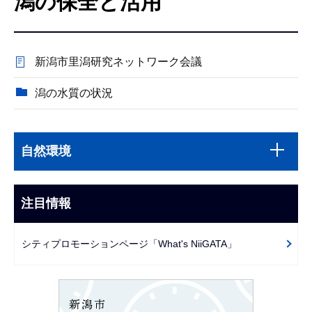
潟の保全と活用
こ
こ
か
新潟市里潟研究ネットワーク会議
ら
潟の水質の状況
本
サ
文
自然環境
ブ
こ
ナ
こ
ビ
注目情報
ま
ゲ
で
ー
シティプロモーションページ「What's NiiGATA」
シ
ョ
ン