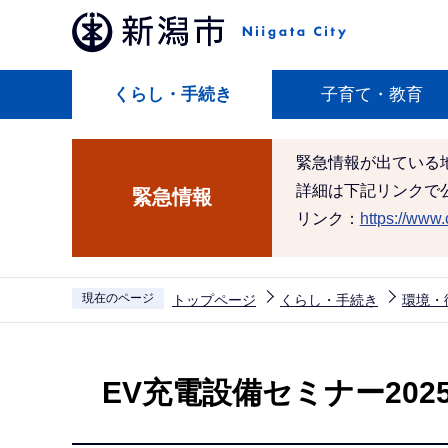
こ
の
ペ
くらし・手続き
子育て・教育
ー
ジ
の
緊急情報が出ている
先
詳細は下記リンクで
緊急情報
頭
リンク：
https://www.c
で
す
現在のページ
トップページ
くらし・手続き
環境・
本
文
EV充電設備セミナー202
こ
こ