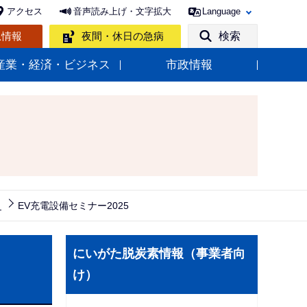
アクセス
音声読み上げ・文字拡大
Language
急情報
夜間・休日の急病
検索
産業・経済・ビジネス
市政情報
）
EV充電設備セミナー2025
サ
にいがた脱炭素情報（事業者向
ブ
け）
ナ
ビ