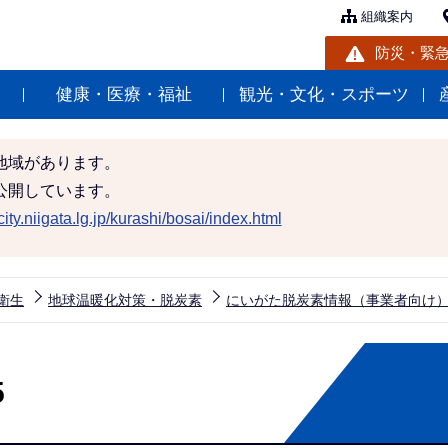
組織案内
防災・緊
健康・医療・福祉
観光・文化・スポーツ
地域があります。
公開しています。
ity.niigata.lg.jp/kurashi/bosai/index.html
衛生
地球温暖化対策・脱炭素
にいがた脱炭素情報（事業者向け
5