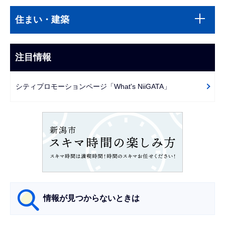
本
サ
文
住まい・建築
ブ
こ
ナ
こ
ビ
注目情報
ま
ゲ
で
ー
シティプロモーションページ「What's NiiGATA」
シ
ョ
ン
こ
こ
か
ら
情報が見つからないときは