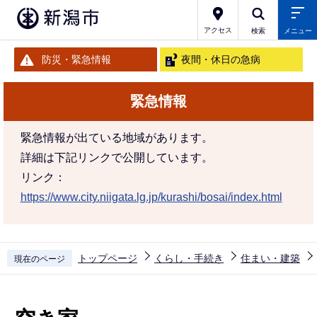
こ
の
アクセス
検索
メニュー
ペ
防災・緊急情報
夜間・休日の急病
ー
ジ
緊急情報
の
先
緊急情報が出ている地域があります。
頭
詳細は下記リンクで公開しています。
で
リンク：
す
https://www.city.niigata.lg.jp/kurashi/bosai/index.html
トップページ
くらし・手続き
住まい・建築
現在のページ
本
文