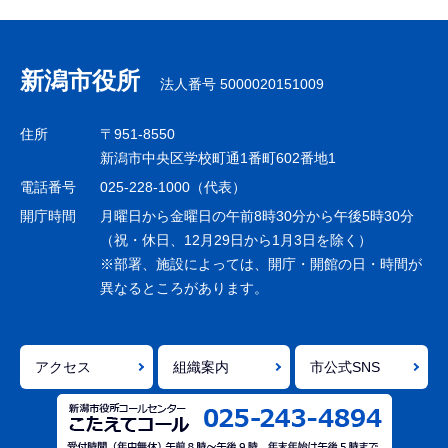
サ
ブ
ナ
新潟市役所
法人番号 5000020151009
ビ
ゲ
住所
〒951-8550
ー
新潟市中央区学校町通1番町602番地1
シ
電話番号
025-228-1000（代表）
ョ
開庁時間
月曜日から金曜日の午前8時30分から午後5時30分
ン
（祝・休日、12月29日から1月3日を除く）
※部署、施設によっては、開庁・開館の日・時間が
こ
異なるところがあります。
こ
ま
で
アクセス
組織案内
市公式SNS