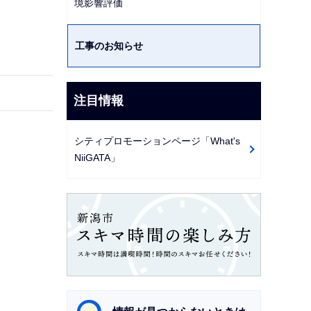
境影響評価
ゲ
ー
工事のお知らせ
シ
ョ
ン
注目情報
こ
こ
シティプロモーションページ「What's
か
NiiGATA」
ら