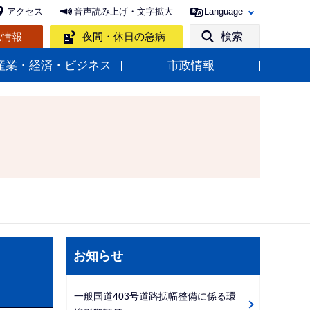
アクセス
音声読み上げ・文字拡大
Language
急情報
夜間・休日の急病
検索
産業・経済・ビジネス
市政情報
サ
お知らせ
ブ
ナ
一般国道403号道路拡幅整備に係る環
ビ