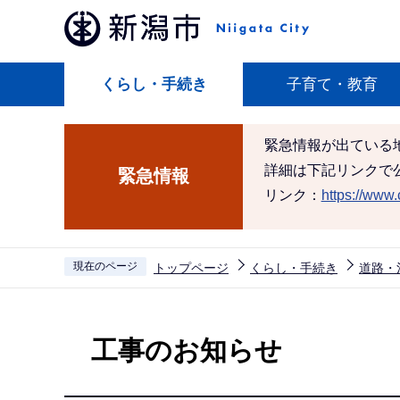
こ
の
ペ
くらし・手続き
子育て・教育
ー
ジ
の
緊急情報が出ている
先
詳細は下記リンクで
緊急情報
頭
リンク：
https://www.c
で
す
現在のページ
トップページ
くらし・手続き
道路・
本
文
工事のお知らせ
こ
こ