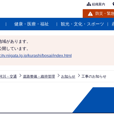
組織案内
防災・緊
健康・医療・福祉
観光・文化・スポーツ
地域があります。
公開しています。
ity.niigata.lg.jp/kurashi/bosai/index.html
河川・交通
道路整備・維持管理
お知らせ
工事のお知らせ