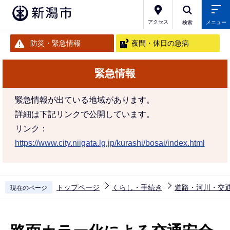
こ
の
アクセス
検索
メニュー
ペ
防災・緊急情報
夜間・休日の急病
ー
ジ
緊急情報
の
先
緊急情報が出ている地域があります。
頭
詳細は下記リンクで公開しています。
で
リンク：
す
https://www.city.niigata.lg.jp/kurashi/bosai/index.html
トップページ
くらし・手続き
道路・河川・交
現在のページ
本
文