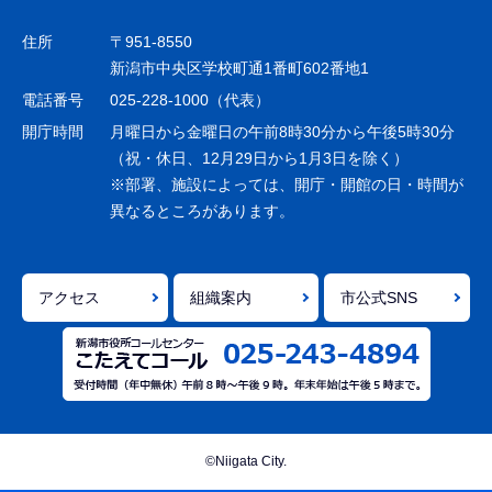
ビ
ゲ
住所
〒951-8550
ー
新潟市中央区学校町通1番町602番地1
シ
電話番号
025-228-1000（代表）
ョ
開庁時間
月曜日から金曜日の午前8時30分から午後5時30分
ン
（祝・休日、12月29日から1月3日を除く）
※部署、施設によっては、開庁・開館の日・時間が
こ
異なるところがあります。
こ
ま
で
アクセス
組織案内
市公式SNS
©Niigata City.