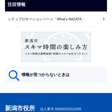
ビ
注目情報
ま
ゲ
で
ー
シティプロモーションページ「What's NiiGATA」
シ
ョ
ン
こ
こ
か
ら
情報が見つからないときは
サ
ブ
ナ
新潟市役所
法人番号 5000020151009