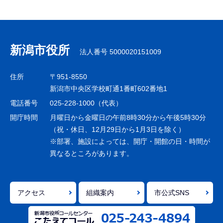
サ
ブ
ナ
新潟市役所
法人番号 5000020151009
ビ
ゲ
住所
〒951-8550
ー
新潟市中央区学校町通1番町602番地1
シ
電話番号
025-228-1000（代表）
ョ
開庁時間
月曜日から金曜日の午前8時30分から午後5時30分
ン
（祝・休日、12月29日から1月3日を除く）
※部署、施設によっては、開庁・開館の日・時間が
こ
異なるところがあります。
こ
ま
で
アクセス
組織案内
市公式SNS