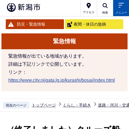
こ
の
アクセス
検索
メニュー
ペ
防災・緊急情報
夜間・休日の急病
ー
ジ
緊急情報
の
先
緊急情報が出ている地域があります。
頭
詳細は下記リンクで公開しています。
で
リンク：
す
https://www.city.niigata.lg.jp/kurashi/bosai/index.html
トップページ
くらし・手続き
道路・河川・交
現在のページ
本
文