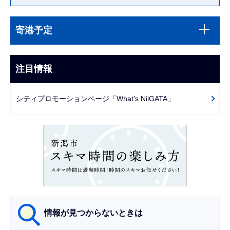
本
サ
文
寄港予定
ブ
こ
ナ
こ
ビ
注目情報
ま
ゲ
で
ー
シティプロモーションページ「What's NiiGATA」
シ
ョ
ン
こ
こ
か
ら
情報が見つからないときは