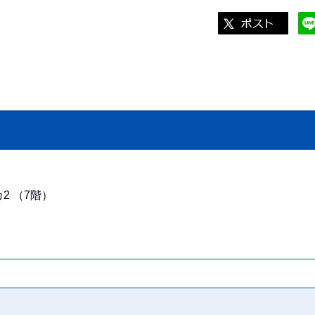
カ2 （7階）