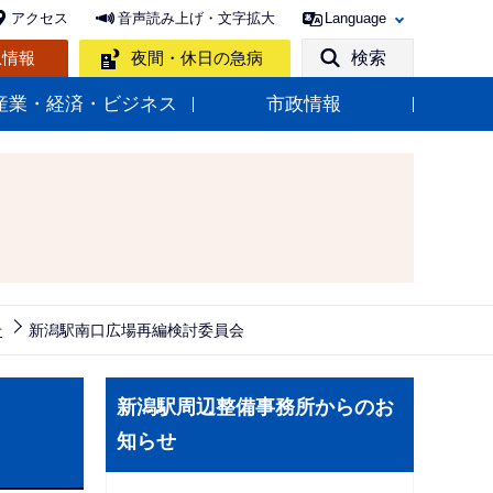
アクセス
音声読み上げ・文字拡大
Language
急情報
夜間・休日の急病
検索
産業・経済・ビジネス
市政情報
せ
新潟駅南口広場再編検討委員会
サ
新潟駅周辺整備事務所からのお
ブ
知らせ
ナ
ビ