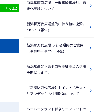
新潟駅南口広場 一般車降車場利用適
ゲ
正化実験について
ー
シ
新潟駅万代広場整備に伴う植樹協賛に
ョ
ついて（報告）
ン
こ
新潟駅万代広場 歩行者通路のご案内
こ
（令和8年5月25日現在）
か
ら
新潟駅高架下東側自転車駐車場の供用
を開始します。
【新潟駅万代広場】トイレ・ペデスト
リアンデッキの供用開始について
ペーパークラフト付きリーフレットの