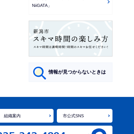
NiiGATA」
情報が見つからないときは
サ
ブ
ナ
組織案内
市公式SNS
ビ
ゲ
ー