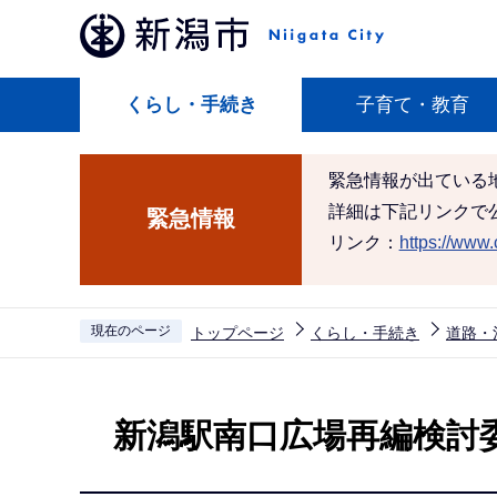
こ
の
ペ
くらし・手続き
子育て・教育
ー
ジ
の
緊急情報が出ている
先
詳細は下記リンクで
緊急情報
頭
リンク：
https://www.c
で
す
現在のページ
トップページ
くらし・手続き
道路・
本
文
新潟駅南口広場再編検討
こ
こ