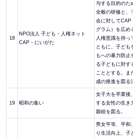
与する目的のため
全般の研修と、子
会に対してCAP（
グラム）を広める
NPO法人 子ども・人権ネット
18
人権意識を持って
CAP・にいがた
ともに、子どもを
もへの暴力防止を
る子どもに対する
こととする。また
成の推進を図る活
女子大を卒業後、
19
昭和の集い
する女性の生き方
親睦を図る。
男女平等、平和、
り生活向上、子ど