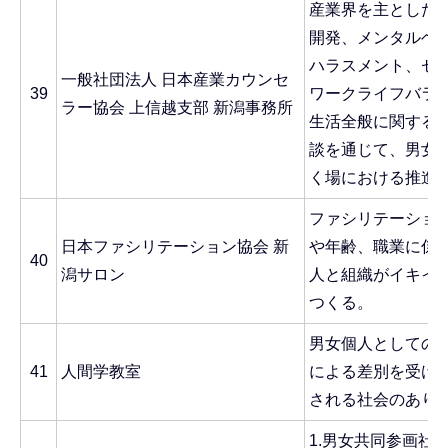
産業界を主とした
開発、メンタルヘ
ハラスメント、セ
一般社団法人 日本産業カウンセ
39
ワークライフバラ
ラー協会 上信越支部 新潟事務所
生活全般に関する
談を通じて、男女
く場における推進
ファシリテーショ
日本ファシリテーション協会 新
や年齢、職業に係
40
潟サロン
人と組織がイキイ
つくる。
男女個人としての
41
人間学教室
による差別を受け
される社会のあり
1.男女共同参画社