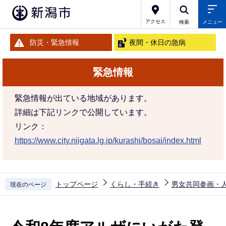
こ
の
アクセス
検索
メニュー
ペ
防災・緊急情報
夜間・休日の急病
ー
ジ
緊急情報
の
先
緊急情報が出ている地域があります。
頭
詳細は下記リンクで公開しています。
で
リンク：
す
https://www.city.niigata.lg.jp/kurashi/bosai/index.html
トップページ
くらし・手続き
男女共同参画・
現在のページ
本
文