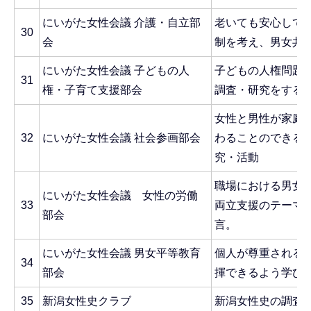
にいがた女性会議 介護・自立部
老いても安心して
30
会
制を考え、男女共
にいがた女性会議 子どもの人
子どもの人権問題
31
権・子育て支援部会
調査・研究をする
女性と男性が家庭
32
にいがた女性会議 社会参画部会
わることのできる
究・活動
職場における男女
にいがた女性会議 女性の労働
33
両立支援のテーマ
部会
言。
にいがた女性会議 男女平等教育
個人が尊重される
34
部会
揮できるよう学び
35
新潟女性史クラブ
新潟女性史の調査