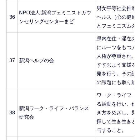
男女平等社会推進
NPO法人 新潟フェミニストカウ
36
ヘルス（心の健康
ンセリングセンターまど
とフェミニズムの
県内在住・滞在の
にルーツをもつ人
人権が尊重され、
37
新潟ヘルプの会
すすむよう支援を
発を行う。その設
の課題にも取り組
ワーク・ライフ・
る活動を行い、仕
新潟ワーク・ライフ・バランス
38
き方をめざし、男
研究会
揮して生き生きと
与すること。