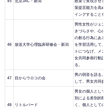
45
北京JAC・新潟
政策で実現させる
策提言能力を高め
イングすることを
男性女性がジェン
きづらさや、心の
の創る行為にある
46
放送大学心理臨床研修会・新潟
を学習活用して、
トにつなげ、メン
女共同参画行動計
る。
男の弱音を語る。
47
目からウロコの会
して、男女共同参
男女の個人として
別による差別的取
48
リトルバード
く、個人としての