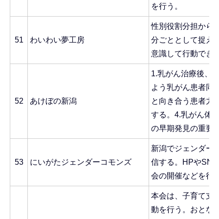
を行う。
性別役割分担から
51
わいわい夢工房
分ごととして捉え
意識して行動でき
1.乳がん治療後、
よう乳がん患者同士
52
あけぼの新潟
と向き合う患者力を
する。4.乳がん体
の早期発見の重要
新潟でジェンダー
53
にいがたジェンダーコモンズ
信する。HPやSN
会の開催などを行
本会は、子育て支
動を行う。おとな