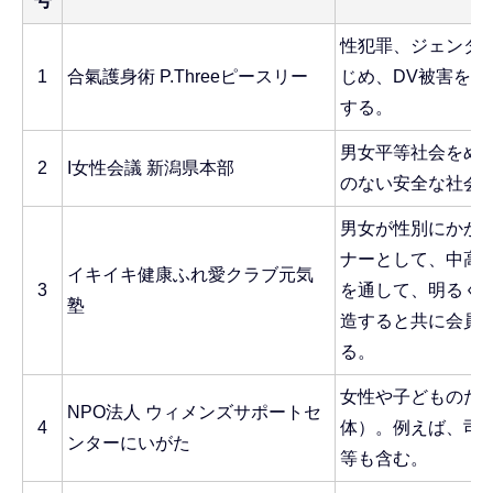
号
性犯罪、ジェンダ
1
合氣護身術 P.Threeピースリー
じめ、DV被害を
する。
男女平等社会をめ
2
I女性会議 新潟県本部
のない安全な社会
男女が性別にかか
ナーとして、中高
イキイキ健康ふれ愛クラブ元気
3
を通して、明るく
塾
造すると共に会員
る。
女性や子どものた
NPO法人 ウィメンズサポートセ
4
体）。例えば、司
ンターにいがた
等も含む。