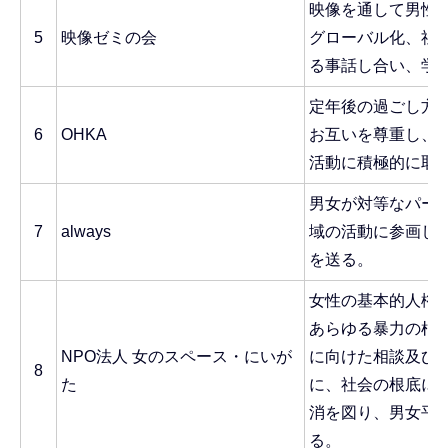
映像を通して男性
5
映像ゼミの会
グローバル化、社
る事話し合い、学
定年後の過ごし方
6
OHKA
お互いを尊重し、
活動に積極的に取
男女が対等なパー
7
always
域の活動に参画し
を送る。
女性の基本的人権
あらゆる暴力の根
NPO法人 女のスペース・にいが
に向けた相談及び
8
た
に、社会の根底に
消を図り、男女平
る。