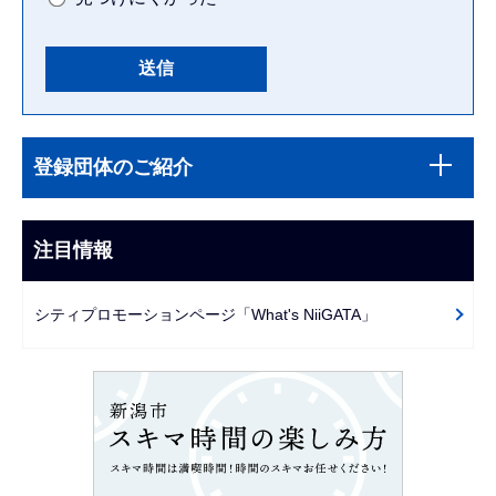
本
サ
文
登録団体のご紹介
ブ
こ
ナ
こ
ビ
注目情報
ま
ゲ
で
ー
シティプロモーションページ「What's NiiGATA」
シ
ョ
ン
こ
こ
か