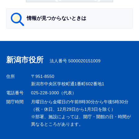
ら
情報が見つからないときは
サ
ブ
ナ
新潟市役所
法人番号 5000020151009
ビ
ゲ
住所
〒951-8550
ー
新潟市中央区学校町通1番町602番地1
シ
電話番号
025-228-1000（代表）
ョ
開庁時間
月曜日から金曜日の午前8時30分から午後5時30分
ン
（祝・休日、12月29日から1月3日を除く）
※部署、施設によっては、開庁・開館の日・時間が
こ
異なるところがあります。
こ
ま