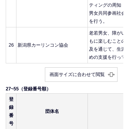
ティングの周知・
男女共同参画社会
を行う。
老若男女、障がい
もに楽しむことの
26
新潟県カーリンコン協会
及を通じて、生涯
めの支援を行って
画面サイズに合わせて閲覧
27~55（登録番号順）
登
録
団体名
活
番
号