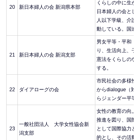
くらしの中に生か
20
新日本婦人の会 新潟県本部
日本婦人の会として
人以下学級、介護
動している。国連N
男女平等・平和・
り、生活向上、子
21
新日本婦人の会 新潟支部
憲法をくらしのな
する。
市民社会の多様性
22
ダイアローグの会
からdialogue
らジェンダー平等
女性の教育の向上
推進を図り、国際
一般社団法人 大学女性協会新
23
として国際協力と
潟支部
的とし、その活動