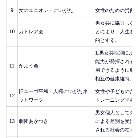
9
女のユニオン・にいがた
女性のための労働
男女共に協力しな
10
カトレア会
とにより、人生を
的とする。
1.男女共性別によ
能力が発揮される
11
かよう会
用できるように勉強
相互の健康維持。3
旧ユーゴ平和・人権にいがたネ
女性や子どものた
12
ットワーク
トレーニング平和
男女個人としての
13
劇団あかつき
による差別を受け
される社会の在り