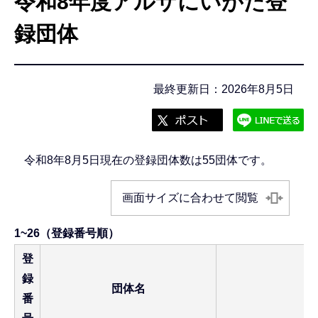
令和8年度アルザにいがた登
こ
こ
録団体
か
ら
最終更新日：2026年8月5日
令和8年8月5日現在の登録団体数は55団体です。
画面サイズに合わせて閲覧
1~26（登録番号順）
登
録
団体名
活
番