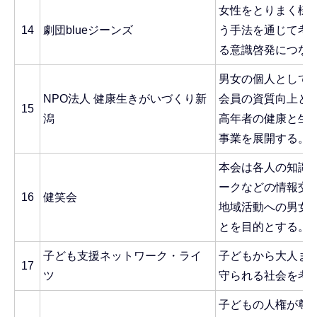
女性をとりまく様
14
劇団blueジーンズ
う手法を通じて考
る意識啓発につな
男女の個人として
NPO法人 健康生きがいづくり新
会員の資質向上と
15
潟
高年者の健康と生
事業を展開する。
本会は各人の知識
ークなどの情報交
16
健笑会
地域活動への男女
とを目的とする。
子ども支援ネットワーク・ライ
子どもから大人ま
17
ツ
守られる社会を考
子どもの人権が尊