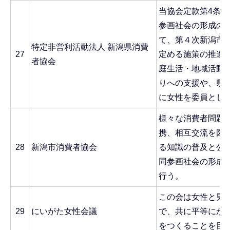
当協会定款第4条第
参画社会の形成の
て、第４次新潟市
特定非営利活動法人 新潟県消費
27
定める施策の推進
者協会
庭生活・地域活動
りへの支援や、県
に女性を委員とし
様々な消費者問題
携、相互交流を図
28
新潟市消費者協会
る知識の普及と公
同参画社会の形成
行う。
この会は女性と男
29
にいがた女性会議
で、共に平等にか
をつくることを目